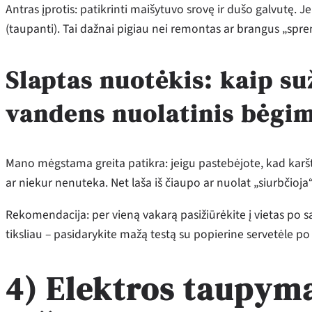
Antras įprotis: patikrinti maišytuvo srovę ir dušo galvutę. Je
(taupanti). Tai dažnai pigiau nei remontas ar brangus „spre
Slaptas nuotėkis: kaip su
vandens nuolatinis bėgi
Mano mėgstama greita patikra: jeigu pastebėjote, kad karš
ar niekur nenuteka. Net laša iš čiaupo ar nuolat „siurbčioja“
Rekomendacija: per vieną vakarą pasižiūrėkite į vietas po sa
tiksliau – pasidarykite mažą testą su popierine servetėle po
4) Elektros taupym