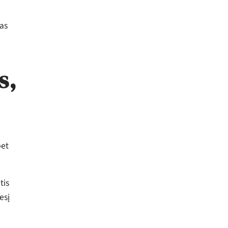
tas
s,
bet
tis
esį