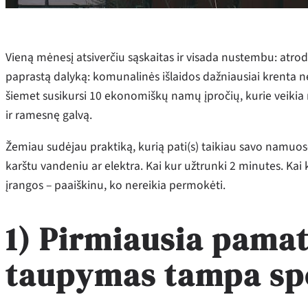
Vieną mėnesį atsiverčiu sąskaitas ir visada nustembu: atro
paprastą dalyką: komunalinės išlaidos dažniausiai krenta n
šiemet susikursi 10 ekonomiškų namų įpročių, kurie veikia r
ir ramesnę galvą.
Žemiau sudėjau praktiką, kurią pati(s) taikiau savo namuos
karštu vandeniu ar elektra. Kai kur užtrunki 2 minutes. Kai kur
įrangos – paaiškinu, ko nereikia permokėti.
1) Pirmiausia pama
taupymas tampa sp