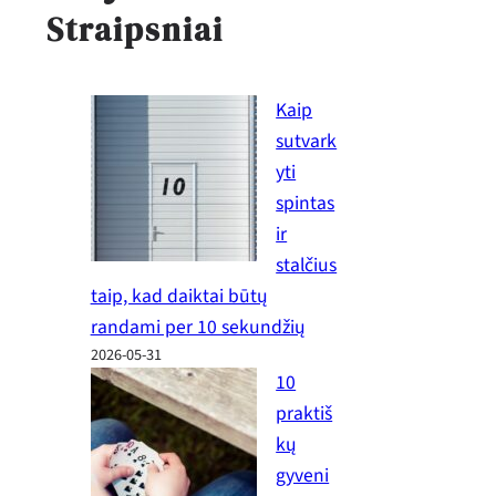
Straipsniai
Kaip
sutvark
yti
spintas
ir
stalčius
taip, kad daiktai būtų
randami per 10 sekundžių
2026-05-31
10
praktiš
kų
gyveni