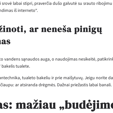
i srovė labai stipri, praverčia dušo galvutė su srauto ribojimu
ndimas iš interneto“.
žinoti, ar neneša pinigų
mas
to vandens sąnaudos auga, o naudojimas nesikeitė, patikrink
 bakelis tualete.
ntechnika, tualeto bakeliu ir prie maišytuvų. Jeigu norite da
 čiaupu: ar atsiranda drėgmės. Dažnai priežastis labai banali.
as: mažiau „budėjim