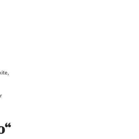
ite,
r
o“