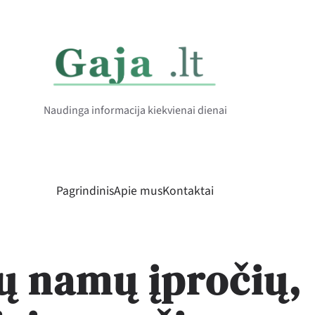
Naudinga informacija kiekvienai dienai
Pagrindinis
Apie mus
Kontaktai
ų namų įpročių,