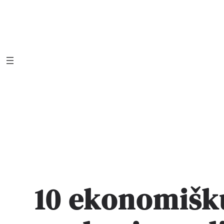
Eiti
prie
turinio
10 ekonomišk