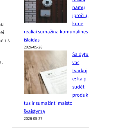
namų
įpročių,
kurie
nu
realiai sumažina komunalines
ei
išlaidas
menis
2026-05-28
Šaldytu
u,
vas
tvarkoj
e: kaip
sudėti
produk
tus ir sumažinti maisto
švaistymą
2026-05-27