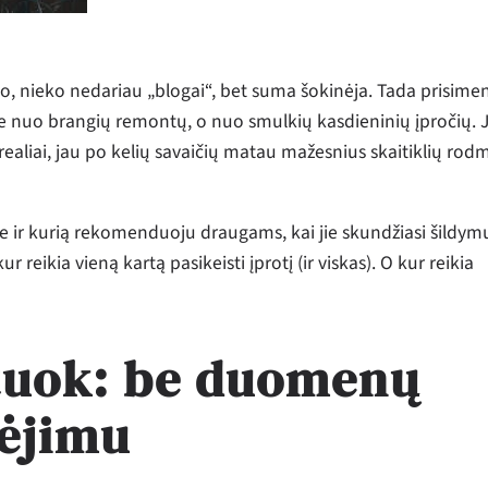
do, nieko nedariau „blogai“, bet suma šokinėja. Tada prisime
e nuo brangių remontų, o nuo smulkių kasdieninių įpročių. J
ealiai, jau po kelių savaičių matau mažesnius skaitiklių rod
e ir kurią rekomenduoju draugams, kai jie skundžiasi šildym
 reikia vieną kartą pasikeisti įprotį (ir viskas). O kur reikia
tuok: be duomenų
ėjimu