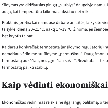
Šildymas yra didžiausias pinigų „siurblys“ daugelyje namų.
auga, kai temperatūra laikoma aukščiau nei reikia.
Praktinis įprotis: kai namuose dirbate ar ilsitės, laikykite v
taisyklė: dieną 20–21 °C, naktį 17–19 °C. Žinoma, jei šeimoj
bet kryptis ta pati.
Ką darau konkrečiai: termostatą (ar šildymo reguliatorių) nus
nemaišau vėdinimo su šildymo „permušimu“. Daug žmonių d
termostatą aukščiau, nes „greičiau sušils“. Rezultatas – ti
termostatą palikti stabilų.
Kaip vėdinti ekonomiškai:
Ekonomiškas vėdinimas reiškia ne ilgą langų palikimą, o tei