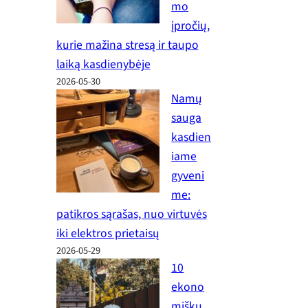
mo
įpročių,
kurie mažina stresą ir taupo
laiką kasdienybėje
2026-05-30
Namų
sauga
kasdien
iame
gyveni
me:
patikros sąrašas, nuo virtuvės
iki elektros prietaisų
2026-05-29
10
ekono
miškų