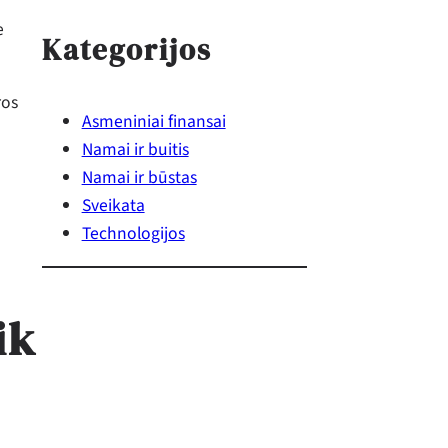
e
Kategorijos
ros
Asmeniniai finansai
Namai ir buitis
Namai ir būstas
Sveikata
Technologijos
ik