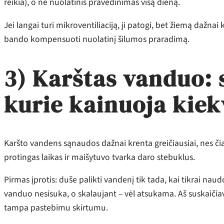
reikia), o ne nuolatinis pravedinimas visą dieną.
Jei langai turi mikroventiliaciją, ji patogi, bet žiemą dažna
bando kompensuoti nuolatinį šilumos praradimą.
3) Karštas vanduo: 
kurie kainuoja kiek
Karšto vandens sąnaudos dažnai krenta greičiausiai, nes či
protingas laikas ir maišytuvo tvarka daro stebuklus.
Pirmas įprotis: duše palikti vandenį tik tada, kai tikrai nau
vanduo nesisuka, o skalaujant – vėl atsukama. Aš suskaiči
tampa pastebimu skirtumu.