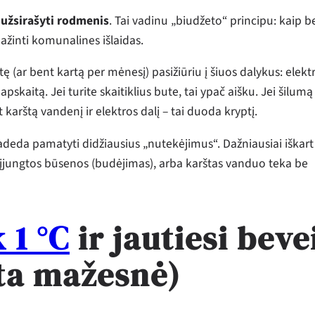
:
užsirašyti rodmenis
. Tai vadinu „biudžeto“ principu: kaip b
žinti komunalines išlaidas.
 (ar bent kartą per mėnesį) pasižiūriu į šiuos dalykus: elekt
pskaitą. Jei turite skaitiklius bute, tai ypač aišku. Jei šilumą
 karštą vandenį ir elektros dalį – tai duoda kryptį.
padeda pamatyti didžiausius „nutekėjimus“. Dažniausiai iškart
 įjungtos būsenos (budėjimas), arba karštas vanduo teka be
 1 °C
ir jautiesi beve
ita mažesnė)