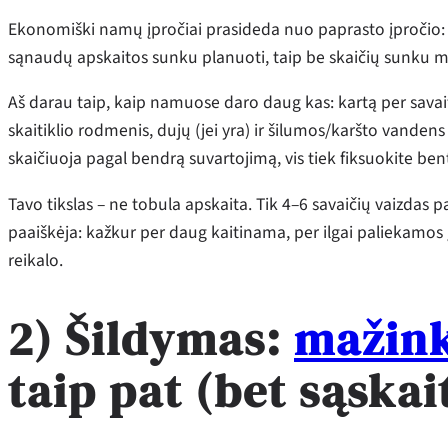
Ekonomiški namų įpročiai prasideda nuo paprasto įpročio
sąnaudų apskaitos sunku planuoti, taip be skaičių sunku ma
Aš darau taip, kaip namuose daro daug kas: kartą per savaitę
skaitiklio rodmenis, dujų (jei yra) ir šilumos/karšto vandens a
skaičiuoja pagal bendrą suvartojimą, vis tiek fiksuokite bent
Tavo tikslas – ne tobula apskaita. Tik 4–6 savaičių vaizdas 
paaiškėja: kažkur per daug kaitinama, per ilgai paliekamos
reikalo.
2) Šildymas:
mažink
taip pat (bet sąska