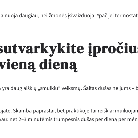
i kainuoja daugiau, nei žmonės įsivaizduoja. Ypač jei termosta
sutvarkykite įpročiu
vieną dieną
a yra daug aiškių „smulkių“ veiksmų. Šaltas dušas ne jums – 
dojate. Skamba paprastai, bet praktikoje tai reiškia: muiluojan
avau: net 2–3 minutėmis trumpesnis dušas per dieną per mėn