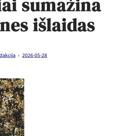
iai sumažina
es išlaidas
·
dakcija
2026-05-28