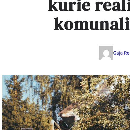
kurie real
komunalin
Gaja Re