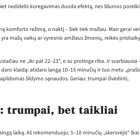
 Net nedidelis koregavimas duoda efektą, nes šilumos poreiki
ieną komforto režimą, o naktį – šiek tiek mažiau. Man gerai vei
e yra mažų vaikų ar vyresnio amžiaus žmonių, reikės prisitaiky
tačiau ne „iki pat 22–23“, o su protinga riba. Ir svarbiausia 
aro klaidą: atidaro langą 10–15 minučių ir tuo metu „praš
k papildomas šildymo sąnaudos. Geriau: trumpai išvėdinti,
 trumpai, bet taikliai
singą laiką. Aš rekomenduoju: 5–10 minučių „skersvėjis“ (kai