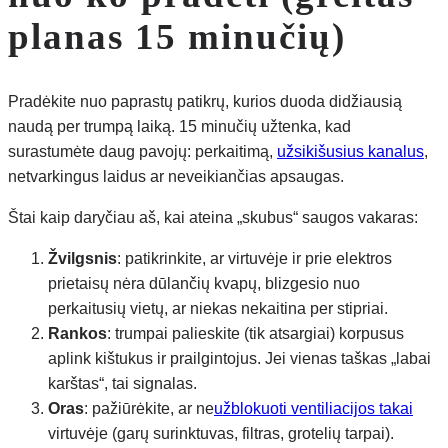
planas 15 minučių)
Pradėkite nuo paprastų patikrų, kurios duoda didžiausią
naudą per trumpą laiką. 15 minučių užtenka, kad
surastumėte daug pavojų: perkaitimą,
užsikišusius kanalus
,
netvarkingus laidus ar neveikiančias apsaugas.
Štai kaip daryčiau aš, kai ateina „skubus“ saugos vakaras:
Žvilgsnis
: patikrinkite, ar virtuvėje ir prie elektros
prietaisų nėra dūlančių kvapų, blizgesio nuo
perkaitusių vietų, ar niekas nekaitina per stipriai.
Rankos
: trumpai palieskite (tik atsargiai) korpusus
aplink kištukus ir prailgintojus. Jei vienas taškas „labai
karštas“, tai signalas.
Oras
: pažiūrėkite, ar ne
užblokuoti ventiliacijos takai
virtuvėje (garų surinktuvas, filtras, grotelių tarpai).