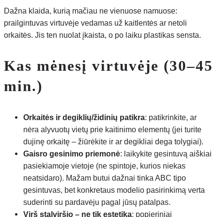
Dažna klaida, kurią mačiau ne vienuose namuose:
prailgintuvas virtuvėje vedamas už kaitlentės ar netoli
orkaitės. Jis ten nuolat įkaista, o po laiku plastikas sensta.
Kas mėnesį virtuvėje (30–45
min.)
Orkaitės ir degiklių/židinių patikra
: patikrinkite, ar
nėra alyvuotų vietų prie kaitinimo elementų (jei turite
dujinę orkaitę – žiūrėkite ir ar degikliai dega tolygiai).
Gaisro gesinimo priemonė
: laikykite gesintuvą aiškiai
pasiekiamoje vietoje (ne spintoje, kurios niekas
neatsidaro). Mažam butui dažnai tinka ABC tipo
gesintuvas, bet konkretaus modelio pasirinkimą verta
suderinti su pardavėju pagal jūsų patalpas.
Virš stalviršio – ne tik estetika
: popieriniai