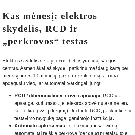
Kas mėnesį: elektros
skydelis, RCD ir
„perkrovos“ testas
Elektros skydelis nėra įdomus, bet jis yra jūsų saugos
centras. Asmeniškai aš skydelį patikrinu maždaug kartą per
mėnesį per 5–10 minučių: pažiūriu ženklinimą, ar nėra
apdegusių vietų, ar automatai tvarkingai įjungti.
RCD / diferencialinės srovės apsauga
: RCD yra
apsauga, kuri „mato“, jei elektros srovė nuteka ne ten,
kur reikia (pvz., į drėgmę). Jei turite RCD, patikrinkite jo
testavimo mygtuką pagal gamintojo instrukciją.
Automatų apkrovimas
: jei dažnai „muša“ vieną
automatą, tai reiškia perkrovą (per daug prietaisų toje