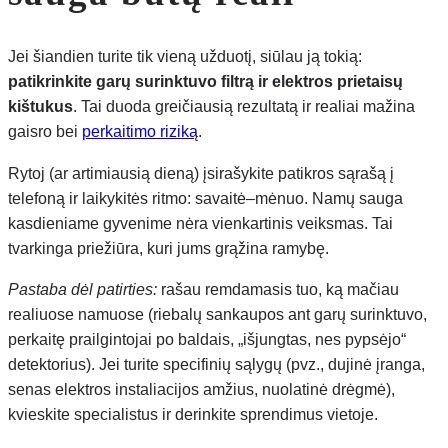
Jei šiandien turite tik vieną užduotį, siūlau ją tokią:
patikrinkite garų surinktuvo filtrą ir elektros prietaisų
kištukus
. Tai duoda greičiausią rezultatą ir realiai mažina
gaisro bei
perkaitimo riziką
.
Rytoj (ar artimiausią dieną) įsirašykite patikros sąrašą į
telefoną ir laikykitės ritmo: savaitė–mėnuo. Namų sauga
kasdieniame gyvenime nėra vienkartinis veiksmas. Tai
tvarkinga priežiūra, kuri jums grąžina ramybę.
Pastaba dėl patirties:
rašau remdamasis tuo, ką mačiau
realiuose namuose (riebalų sankaupos ant garų surinktuvo,
perkaitę prailgintojai po baldais, „išjungtas, nes pypsėjo“
detektorius). Jei turite specifinių sąlygų (pvz., dujinė įranga,
senas elektros instaliacijos amžius, nuolatinė drėgmė),
kvieskite specialistus ir derinkite sprendimus vietoje.