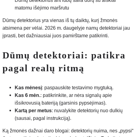
matomu išėjimo maršrutu
Dūmų detektorius yra vienas iš tų daiktų, kurį žmonės
atsimena per vėlai. 2026 m. daugelyje namų detektoriai jau
įprasti, bet dažniausiai juos pamirštame patikrinti.
Dūmų detektoriai: patikra
pagal realų ritmą
Kas mėnesį
: paspauskite testavimo mygtuką.
Kas 6 mėn.
: patikrinkite, ar nėra signalų apie
išsikrovusią bateriją (garsinis pypsėjimas).
Kartą per metus
: nuvalykite detektorių nuo dulkių
(sausai, pagal instrukciją).
Ką žmonės dažnai daro blogai: detektorių nuima, nes „pypsi“