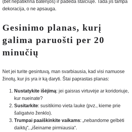
(bet nepatikrina baterijos) ir padeda stalčiuje. Tada jis tampa
dekoracija, o ne apsauga.
Gesinimo planas, kurį
galima paruošti per 20
minučių
Net jei turite gesintuvą, man svarbiausia, kad visi namuose
žinotų, kur jis yra ir ką daryti. Štai paprastas planas:
Nustatykite išėjimą
: jei gaisras virtuvėje ar koridoriuje,
kur nueinate?
Susitarkite
: susitikimo vieta lauke (pvz., kieme prie
šaligatvio ženklo).
Trumpai paaiškinkite vaikams
: „nebandome gelbėti
daiktų“, „išeiname pirmiausia“.