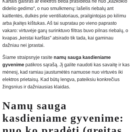
Kartais gaisras ar elektros bėda prasideda ne nuo „kazkokio
didelio gedimo“, o nuo smulkmenų: lašelis riebalų ant
kaitlentės, dulkės prie ventiliatoriaus, prailgintojas po kilimu
arba įkaitęs kištukas. Aš tai supratau po vieno paprasto
vakaro: virtuvėje garų surinktuvo filtras buvo pilnas riebalų, o
kvapas „keistai karštas“ atsirado tik tada, kai gaminau
dažniau nei įprastai.
Šiame straipsnyje rasite
namų sauga kasdieniame
gyvenime
patikros sąrašą. Jį galite naudoti kas savaitę ir kas
mėnesį, kad ramiau jaustumėtės namuose nuo virtuvės iki
elektros prietaisų. Kad būtų lengva, pateiksiu konkrečius
žingsnius ir dažniausias klaidas.
Namų sauga
kasdieniame gyvenime:
nuo ko pradėti (greitas