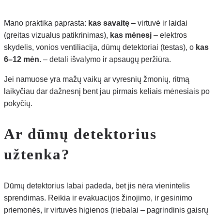
Mano praktika paprasta:
kas savaitę
– virtuvė ir laidai
(greitas vizualus patikrinimas),
kas mėnesį
– elektros
skydelis, vonios ventiliacija, dūmų detektoriai (testas), o
kas
6–12 mėn.
– detali išvalymo ir apsaugų peržiūra.
Jei namuose yra mažų vaikų ar vyresnių žmonių, ritmą
laikyčiau dar dažnesnį bent jau pirmais keliais mėnesiais po
pokyčių.
Ar dūmų detektorius
užtenka?
Dūmų detektorius labai padeda, bet jis nėra vienintelis
sprendimas. Reikia ir evakuacijos žinojimo, ir gesinimo
priemonės, ir virtuvės higienos (riebalai – pagrindinis gaisrų