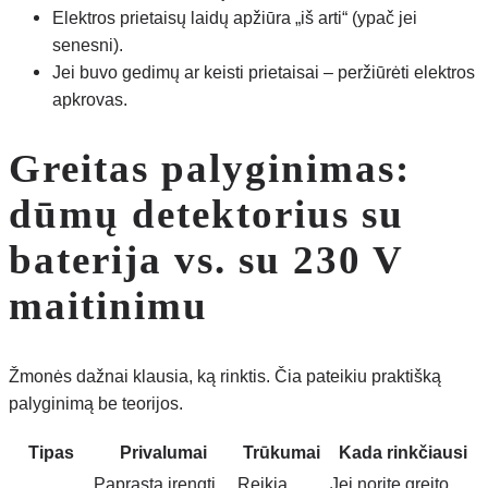
Elektros prietaisų laidų apžiūra „iš arti“ (ypač jei
senesni).
Jei buvo gedimų ar keisti prietaisai – peržiūrėti elektros
apkrovas.
Greitas palyginimas:
dūmų detektorius su
baterija vs. su 230 V
maitinimu
Žmonės dažnai klausia, ką rinktis. Čia pateikiu praktišką
palyginimą be teorijos.
Tipas
Privalumai
Trūkumai
Kada rinkčiausi
Paprasta įrengti.
Reikia
Jei norite greito