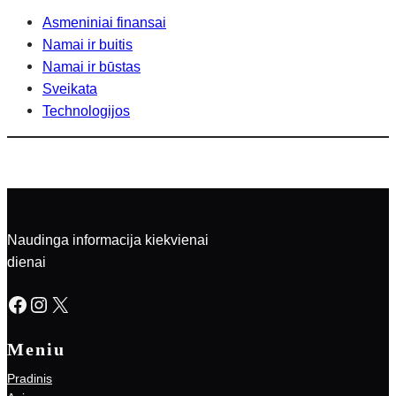
Asmeniniai finansai
Namai ir buitis
Namai ir būstas
Sveikata
Technologijos
Naudinga informacija kiekvienai
dienai
Facebook
Instagram
X
Meniu
Pradinis