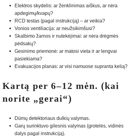
Elektros skydelis: ar ženklinimas aiškus, ar nėra
apdegimų/kvapų?
RCD testas (pagal instrukciją) – ar veikia?
Vonios ventiliacija: ar neužsikimšusi?
Skalbimo žarnos ir nutekėjimai: ar nėra drėgmės
pėdsakų?
Gesinimo priemonė: ar matosi vieta ir ar lengvai
pasiekiama?
Evakuacijos planas: ar visi namuose supranta kelią?
Kartą per 6–12 mėn. (kai
norite „gerai“)
Dūmų detektoriaus dulkių valymas.
Garų surinktuvo gilesnis valymas (grotelės, vidinės
dalys pagal instrukciją).