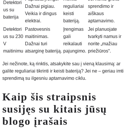
Detektori
Dažnai pigiau.
reguliariai
sprendimo ir
us su
Veikia ir dingus
keisti
aiškaus
baterija
elektrai.
bateriją.
aptarnavimo.
Detektori
Pastovesnis
Įrengimas
Jei planuojate
us su 230
maitinimas.
gali
tvarkyti namus ir
V
Dažnai turi
reikalauti
norite „mažiau
maitinimu
atsarginę bateriją.
pajungimo.
priežiūros“.
Jei nežinote, ką rinktis, atsakykite sau į vieną klausimą: ar
galite reguliariai tikrinti ir keisti bateriją? Jei ne – geriau imti
sprendimą su ilgesniu aptarnavimo ciklu.
Kaip šis straipsnis
susijęs su kitais jūsų
blogo įrašais