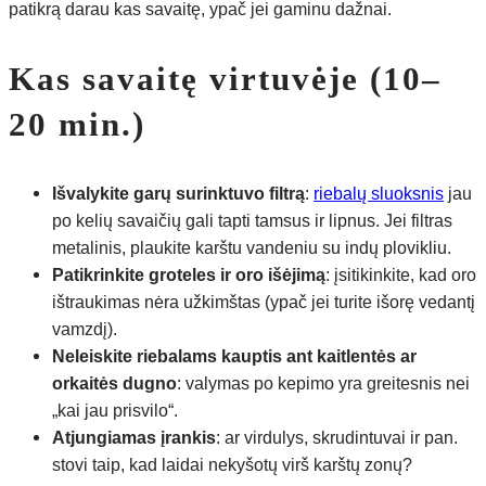
patikrą darau kas savaitę, ypač jei gaminu dažnai.
Kas savaitę virtuvėje (10–
20 min.)
Išvalykite garų surinktuvo filtrą
:
riebalų sluoksnis
jau
po kelių savaičių gali tapti tamsus ir lipnus. Jei filtras
metalinis, plaukite karštu vandeniu su indų plovikliu.
Patikrinkite groteles ir oro išėjimą
: įsitikinkite, kad oro
ištraukimas nėra užkimštas (ypač jei turite išorę vedantį
vamzdį).
Neleiskite riebalams kauptis ant kaitlentės ar
orkaitės dugno
: valymas po kepimo yra greitesnis nei
„kai jau prisvilo“.
Atjungiamas įrankis
: ar virdulys, skrudintuvai ir pan.
stovi taip, kad laidai nekyšotų virš karštų zonų?