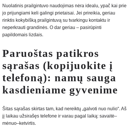
Nuolatinis prailgintuvo naudojimas nėra idealu, ypač kai prie
jo prijungiami keli galingi prietaisai. Jei prireikia, geriau
rinktis kokybišką prailgintuvą su tvarkingu kontaktu ir
neperkrauti grandinės. O dar geriau – pasirūpinti
papildomais lizdais.
Paruoštas patikros
sąrašas (kopijuokite į
telefoną): namų sauga
kasdieniame gyvenime
Šitas sąrašas skirtas tam, kad nereiktų „galvoti nuo nulio“. Aš
jį laikau užsirašęs telefone ir varau pagal laiką: savaitė–
mėnuo–ketvirtis.