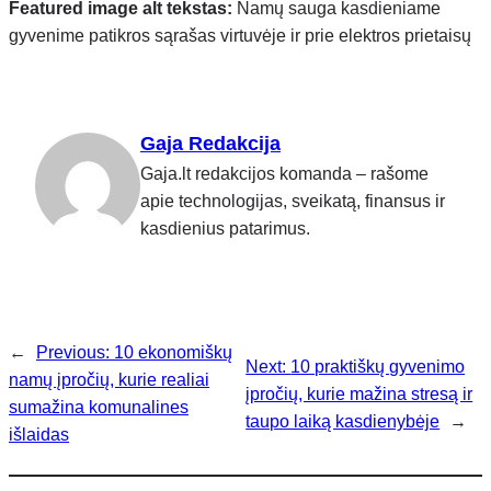
Featured image alt tekstas:
Namų sauga kasdieniame
gyvenime patikros sąrašas virtuvėje ir prie elektros prietaisų
Gaja Redakcija
Gaja.lt redakcijos komanda – rašome
apie technologijas, sveikatą, finansus ir
kasdienius patarimus.
←
Previous:
10 ekonomiškų
Next:
10 praktiškų gyvenimo
namų įpročių, kurie realiai
įpročių, kurie mažina stresą ir
sumažina komunalines
taupo laiką kasdienybėje
→
išlaidas