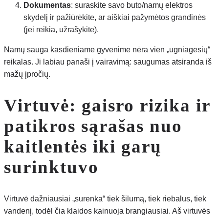
Dokumentas
: suraskite savo buto/namų elektros
skydelį ir pažiūrėkite, ar aiškiai pažymėtos grandinės
(jei reikia, užrašykite).
Namų sauga kasdieniame gyvenime nėra vien „ugniagesių“
reikalas. Ji labiau panaši į vairavimą: saugumas atsiranda iš
mažų įpročių.
Virtuvė: gaisro rizika ir
patikros sąrašas nuo
kaitlentės iki garų
surinktuvo
Virtuvė dažniausiai „surenka“ tiek šilumą, tiek riebalus, tiek
vandenį, todėl čia klaidos kainuoja brangiausiai. Aš virtuvės