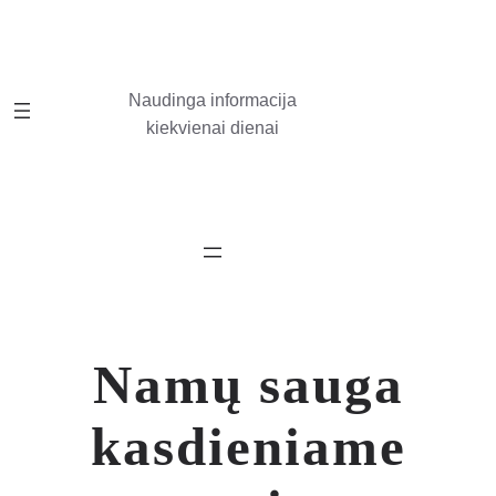
Eiti
prie
turinio
Naudinga informacija
kiekvienai dienai
Namų sauga
kasdieniame