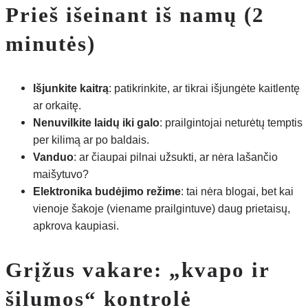
Prieš išeinant iš namų (2
minutės)
Išjunkite kaitrą
: patikrinkite, ar tikrai išjungėte kaitlentę
ar orkaitę.
Nenuvilkite laidų iki galo
: prailgintojai neturėtų temptis
per kilimą ar po baldais.
Vanduo
: ar čiaupai pilnai užsukti, ar nėra lašančio
maišytuvo?
Elektronika budėjimo režime
: tai nėra blogai, bet kai
vienoje šakoje (viename prailgintuve) daug prietaisų,
apkrova kaupiasi.
Grįžus vakare: „kvapo ir
šilumos“ kontrolė