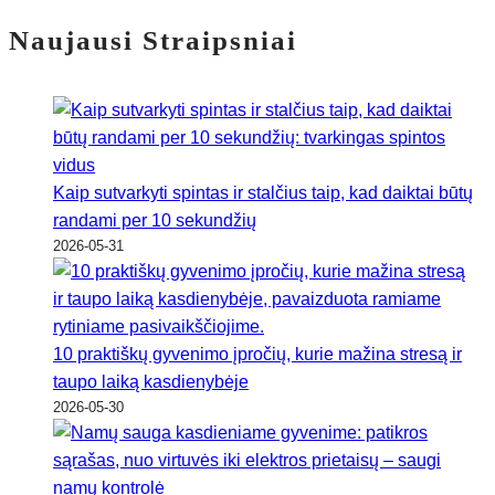
Naujausi Straipsniai
Kaip sutvarkyti spintas ir stalčius taip, kad daiktai būtų
randami per 10 sekundžių
2026-05-31
10 praktiškų gyvenimo įpročių, kurie mažina stresą ir
taupo laiką kasdienybėje
2026-05-30