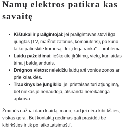
Namų elektros patikra kas
savaitę
Kištukai ir prailgintojai
: jei prailgintuvas stovi ilgai
įjungtas (TV, maršrutizatorius, kompiuteris), po kurio
laiko palieskite korpusą. Jei „dega ranka“ – problema.
Laidų pažeidimai
: ieškokite įtrūkimų, vietų, kur laidas
trina į baldą ar duris.
Drėgnos vietos
: neleidžiu laidų arti vonios zonos ar
prie kriauklės.
Traukinys be jungiklio
: jei prietaisas turi atjungimą,
bet niekas jo nenaudoja, atsiranda nereikalinga
apkrova.
Žmonės dažnai daro klaidą: mano, kad jei nėra kibirkšties,
viskas gerai. Bet kontaktų gedimas gali prasidėti be
kibirkšties ir tik po laiko „atsimušti“.