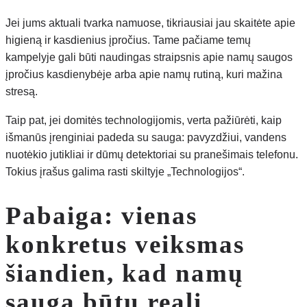
Jei jums aktuali tvarka namuose, tikriausiai jau skaitėte apie
higieną ir kasdienius įpročius. Tame pačiame temų
kampelyje gali būti naudingas straipsnis apie namų saugos
įpročius kasdienybėje arba apie namų rutiną, kuri mažina
stresą.
Taip pat, jei domitės technologijomis, verta pažiūrėti, kaip
išmanūs įrenginiai padeda su sauga: pavyzdžiui, vandens
nuotėkio jutikliai ir dūmų detektoriai su pranešimais telefonu.
Tokius įrašus galima rasti skiltyje „Technologijos“.
Pabaiga: vienas
konkretus veiksmas
šiandien, kad namų
sauga būtų reali