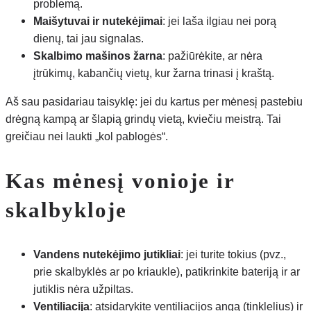
problemą.
Maišytuvai ir nutekėjimai
: jei laša ilgiau nei porą
dienų, tai jau signalas.
Skalbimo mašinos žarna
: pažiūrėkite, ar nėra
įtrūkimų, kabančių vietų, kur žarna trinasi į kraštą.
Aš sau pasidariau taisyklę: jei du kartus per mėnesį pastebiu
drėgną kampą ar šlapią grindų vietą, kviečiu meistrą. Tai
greičiau nei laukti „kol pablogės“.
Kas mėnesį vonioje ir
skalbykloje
Vandens nutekėjimo jutikliai
: jei turite tokius (pvz.,
prie skalbyklės ar po kriaukle), patikrinkite bateriją ir ar
jutiklis nėra užpiltas.
Ventiliacija
: atsidarykite ventiliacijos angą (tinklelius) ir