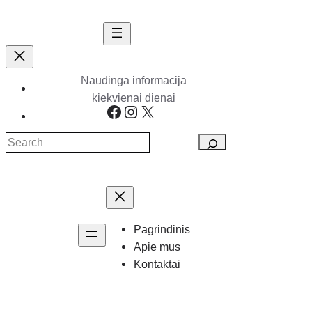
Eiti
prie
turinio
Naudinga informacija
S
kiekvienai dienai
Facebook
Instagram
X
e
a
r
c
h
Pagrindinis
Apie mus
Kontaktai