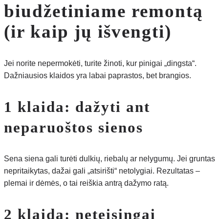
biudžetiniame remontą
(ir kaip jų išvengti)
Jei norite nepermokėti, turite žinoti, kur pinigai „dingsta“.
Dažniausios klaidos yra labai paprastos, bet brangios.
1 klaida: dažyti ant
neparuoštos sienos
Sena siena gali turėti dulkių, riebalų ar nelygumų. Jei gruntas
nepritaikytas, dažai gali „atsirišti“ netolygiai. Rezultatas –
plemai ir dėmės, o tai reiškia antrą dažymo ratą.
2 klaida: neteisingai