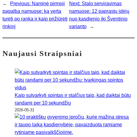
←
Previous:
Naminė pirmoji
Next:
Stalo serviravimas
pagalba namuose: ką verta
namuose: 12 paprastų idėjų
turėti po ranka ir kaip prižiūrėti
nuo kasdienio iki Šventinio
rinkinį
varianto
→
Naujausi Straipsniai
Kaip sutvarkyti spintas ir stalčius taip, kad daiktai būtų
randami per 10 sekundžių
2026-05-31