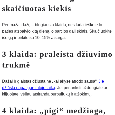
skaičiuotas kiekis
Per mažai dažų – blogiausia klaida, nes tada ieškote to
paties atspalvio kitą dieną, o partijos gali skirtis. Skaičiuokite
išeigą ir pirkite su 10–15% atsarga.
3 klaida: praleista džiūvimo
trukmė
Dažai ir glaistas džiūsta ne „kai akyse atrodo sausa“.
Jie
džiūsta pagal gamintojo laiką
. Jei per anksti uždengiate ar
klijuojate, vėliau atsiranda burbuliukų ir atšokimų.
4 klaida: „pigi“ medžiaga,