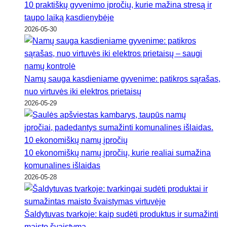
10 praktiškų gyvenimo įpročių, kurie mažina stresą ir
taupo laiką kasdienybėje
2026-05-30
Namų sauga kasdieniame gyvenime: patikros sąrašas,
nuo virtuvės iki elektros prietaisų
2026-05-29
10 ekonomiškų namų įpročių, kurie realiai sumažina
komunalines išlaidas
2026-05-28
Šaldytuvas tvarkoje: kaip sudėti produktus ir sumažinti
maisto švaistymą