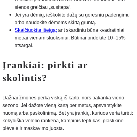
sienos greičiau „susitepa“.
Jei yra dėmių, ieškokite dažų su geresniu padengimu
arba naudokite dėmėms skirtą gruntą.
Skaičiuokite išeigą:
ant skardinių būna kvadratiniai
metrai vienam sluoksniui. Būtinai pridėkite 10–15%
atsargai.
Įrankiai: pirkti ar
skolintis?
Dažnai žmonės perka viską iš karto, nors pakanka vieno
sezono. Jei dažote vieną kartą per metus, apsvarstykite
nuomą arba paskolinimą. Bet yra įrankių, kuriuos verta turėti:
kokybiška volelio rankena, kampinis teptukas, plastikinė
plėvelė ir maskavimo juosta.