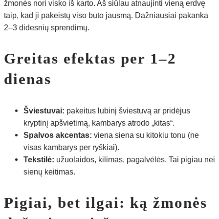
žmonės nori visko iš karto. Aš siūlau atnaujinti vieną erdvę
taip, kad ji pakeistų viso buto jausmą. Dažniausiai pakanka
2–3 didesnių sprendimų.
Greitas efektas per 1–2
dienas
Šviestuvai:
pakeitus lubinį šviestuvą ar pridėjus
kryptinį apšvietimą, kambarys atrodo „kitas“.
Spalvos akcentas:
viena siena su kitokiu tonu (ne
visas kambarys per ryškiai).
Tekstilė:
užuolaidos, kilimas, pagalvėlės. Tai pigiau nei
sienų keitimas.
Pigiai, bet ilgai: ką žmonės