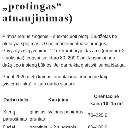
„protingas“
atnaujinimas)
Pirmas realus žingsnis – suskaičiuoti plotą. Biudžetas be
ploto yra spėjimas. O spėjimai remontuose brangūs.
Pavyzdys iš gyvenimo: 12 m² kambaryje dažams (gruntui + 2
sluoksniai) lengvai susidaro 80–200 € priklausomai nuo
dažų tipo ir sienų būklės. Jei dar reikia glaistyti, suma išauga.
Pagal 2026 metų kainas, orientaciniai rėmai (ne kaip
„visiems tinka“, o kaip darbo startui):
Orientacinė
Darbų dalis
Kas įeina
kaina 10–15 m²
Sienų
glaistas, švitrinis popierius,
70–220 €
paruošimas
gruntas
Dažai
gruntiniai + 2 sluoksniai
60–180 €