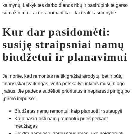
kaimynų. Laikykitės darbo dienos ribų ir pasirūpinkite garso
sumažinimu. Tai nėra romantika – tai reali kasdienybė.
Kur dar pasidomėti:
susiję straipsniai namų
biudžetui ir planavimui
Jei norite, kad remontas ne tik gražiai atrodytų, bet ir būtų
finansiškai tvarkingas, verta perskaityti ir kitus mūsų blogo
įrašus. Jie padeda sudėlioti prioritetus ir neprarasti pinigų po
„pirmo impulso“.
Biudžetas namų remontui: kaip planuoti ir sutaupyti
Kaip pasiruošti namų remontui prieš perkant
medžiagas
Elektra namuose: darbų saugumas ir ko neignoruoti