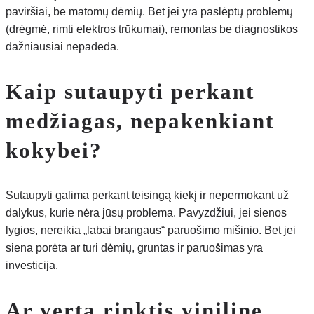
paviršiai, be matomų dėmių. Bet jei yra paslėptų problemų
(drėgmė, rimti elektros trūkumai), remontas be diagnostikos
dažniausiai nepadeda.
Kaip sutaupyti perkant
medžiagas, nepakenkiant
kokybei?
Sutaupyti galima perkant teisingą kiekį ir nepermokant už
dalykus, kurie nėra jūsų problema. Pavyzdžiui, jei sienos
lygios, nereikia „labai brangaus“ paruošimo mišinio. Bet jei
siena porėta ar turi dėmių, gruntas ir paruošimas yra
investicija.
Ar verta rinktis vinilinę