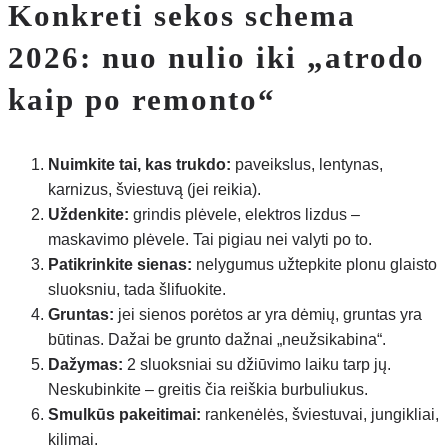
Konkreti sekos schema
2026: nuo nulio iki „atrodo
kaip po remonto“
Nuimkite tai, kas trukdo:
paveikslus, lentynas,
karnizus, šviestuvą (jei reikia).
Uždenkite:
grindis plėvele, elektros lizdus –
maskavimo plėvele. Tai pigiau nei valyti po to.
Patikrinkite sienas:
nelygumus užtepkite plonu glaisto
sluoksniu, tada šlifuokite.
Gruntas:
jei sienos porėtos ar yra dėmių, gruntas yra
būtinas. Dažai be grunto dažnai „neužsikabina“.
Dažymas:
2 sluoksniai su džiūvimo laiku tarp jų.
Neskubinkite – greitis čia reiškia burbuliukus.
Smulkūs pakeitimai:
rankenėlės, šviestuvai, jungikliai,
kilimai.