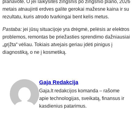
planavote. O jei laikysitės žingsnis po žingsnio plano, 2026
metais atnaujinti erdves galite gerokai mažesne kaina ir su
rezultatu, kuris atrodo tvarkingai bent kelis metus.
Pastaba:
jei jūsų situacijoje yra drėgmė, pelėsis ar elektros
problemos, remontas be priežasties sprendimo dažniausiai
„grįžta“ vėliau. Tokiais atvejais geriau įdėti pinigus į
diagnostiką, o ne į kosmetiką.
Gaja Redakcija
Gaja.lt redakcijos komanda – rašome
apie technologijas, sveikatą, finansus ir
kasdienius patarimus.