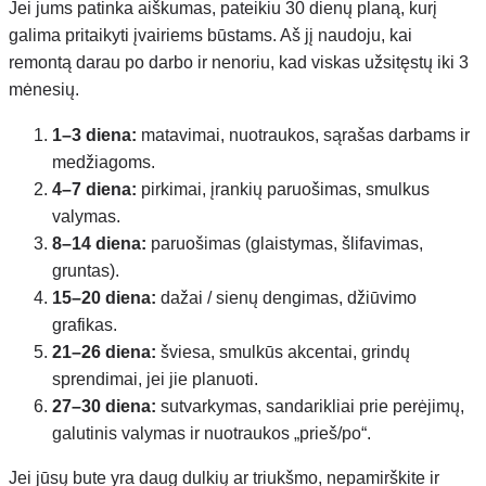
Jei jums patinka aiškumas, pateikiu 30 dienų planą, kurį
galima pritaikyti įvairiems būstams. Aš jį naudoju, kai
remontą darau po darbo ir nenoriu, kad viskas užsitęstų iki 3
mėnesių.
1–3 diena:
matavimai, nuotraukos, sąrašas darbams ir
medžiagoms.
4–7 diena:
pirkimai, įrankių paruošimas, smulkus
valymas.
8–14 diena:
paruošimas (glaistymas, šlifavimas,
gruntas).
15–20 diena:
dažai / sienų dengimas, džiūvimo
grafikas.
21–26 diena:
šviesa, smulkūs akcentai, grindų
sprendimai, jei jie planuoti.
27–30 diena:
sutvarkymas, sandarikliai prie perėjimų,
galutinis valymas ir nuotraukos „prieš/po“.
Jei jūsų bute yra daug dulkių ar triukšmo, nepamirškite ir