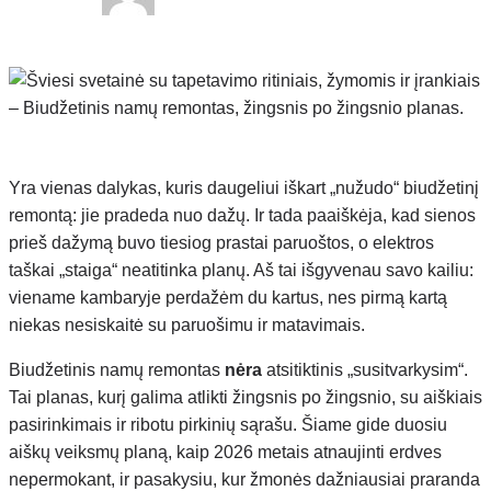
Yra vienas dalykas, kuris daugeliui iškart „nužudo“ biudžetinį
remontą: jie pradeda nuo dažų. Ir tada paaiškėja, kad sienos
prieš dažymą buvo tiesiog prastai paruoštos, o elektros
taškai „staiga“ neatitinka planų. Aš tai išgyvenau savo kailiu:
viename kambaryje perdažėm du kartus, nes pirmą kartą
niekas nesiskaitė su paruošimu ir matavimais.
Biudžetinis namų remontas
nėra
atsitiktinis „susitvarkysim“.
Tai planas, kurį galima atlikti žingsnis po žingsnio, su aiškiais
pasirinkimais ir ribotu pirkinių sąrašu. Šiame gide duosiu
aiškų veiksmų planą, kaip 2026 metais atnaujinti erdves
nepermokant, ir pasakysiu, kur žmonės dažniausiai praranda