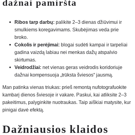
dažnai pamiršta
Ribos tarp darbų:
palikite 2–3 dienas džiūvimui ir
smulkiems koregavimams. Skubėjimas veda prie
broko.
Cokolis ir perėjimai:
blogai sudėti kampai ir tarpeliai
gadina vaizdą labiau nei menkas dažų atspalvio
skirtumas.
Veidrodžiai:
net vienas geras veidrodis koridoriuje
dažnai kompensuoja „trūksta šviesos“ jausmą.
Man patinka vienas triukas: prieš remontą nufotografuokite
kambarį dienos šviesoje ir vakare. Paskui, kai atliksite 2–3
pakeitimus, palyginkite nuotraukas. Taip aiškiai matysite, kur
pinigai davė efektą.
Dažniausios klaidos