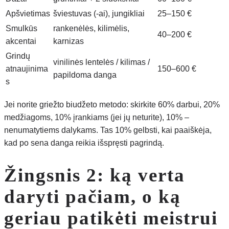
Apšvietimas
šviestuvas (-ai), jungikliai
25–150 €
Smulkūs
rankenėlės, kilimėlis,
40–200 €
akcentai
karnizas
Grindų
vinilinės lentelės / kilimas /
atnaujinima
150–600 €
papildoma danga
s
Jei norite griežto biudžeto metodo: skirkite 60% darbui, 20%
medžiagoms, 10% įrankiams (jei jų neturite), 10% –
nenumatytiems dalykams. Tas 10% gelbsti, kai paaiškėja,
kad po sena danga reikia išspręsti pagrindą.
Žingsnis 2: ką verta
daryti pačiam, o ką
geriau patikėti meistrui