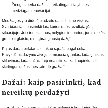
Žmogus perka dažus ir reikalingas statybines
medžiagas renovacijai
Medžiagos yra didelė biudžeto dalis, bet ne viskas.
Svarbiausia – pasirinkti tas, kurios duos rezultatą jūsų
situacijoje. Jei sienos senos, nelygios ir porėtos, jums reikės
grunto ir glaisto, o ne „brangiausių dažų“.
Ką aš darau pirkdamas: rašau sąrašą pagal seką.
Pavyzdžiui, dažymo atveju pirmiausia gruntas, tada glaistas,
šlifavimas, tada dažai. Taip neatsitinka, kad nupirktum 2
skirtingus dažus, nes „atrodė gražiai“.
Dažai: kaip pasirinkti, kad
nereiktų perdažyti
Rinkitės plaunamus dažus virtuvei ir koridoriui. Ten