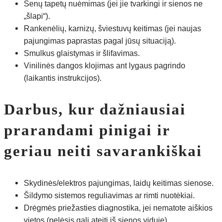
Senų tapetų nuėmimas (jei jie tvarkingi ir sienos ne
„šlapi“).
Rankenėlių, karnizų, šviestuvų keitimas (jei naujas
pajungimas paprastas pagal jūsų situaciją).
Smulkus glaistymas ir šlifavimas.
Vinilinės dangos klojimas ant lygaus pagrindo
(laikantis instrukcijos).
Darbus, kur dažniausiai
prarandami pinigai ir
geriau neiti savarankiškai
Skydinės/elektros pajungimas, laidų keitimas sienose.
Šildymo sistemos reguliavimas ar rimti nuotėkiai.
Drėgmės priežasties diagnostika, jei nematote aiškios
vietos (pelėsis gali ateiti iš sienos viduje).