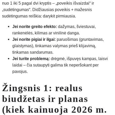
nuo 1 iki 5 pagal dvi kryptis – „poveikis išvaizdai“ ir
„sudėtingumas“. Didžiausias poveikis + mažesnis
sudėtingumas reiškia: darykit pirmiausia.
Jei norite greito efekto:
dažymas, šviestuvai,
rankenėlės, kilimas ar vinilinė danga.
Jei norite pigiai ir ilgai:
paruošimas (gruntavimas,
glaistymas), tinkamas valymas prieš klijavimą,
tinkamas sandarumas.
Jei turite problemą:
drėgmė, išpuvęs kampas, laisvi
laidai – čia sutaupyti galima tik neperšokant per
pavojus.
Žingsnis 1: realus
biudžetas ir planas
(kiek kainuoja 2026 m.