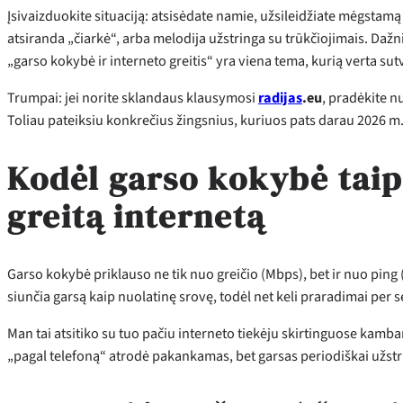
Įsivaizduokite situaciją: atsisėdate namie, užsileidžiate mėgstamą 
atsiranda „čiarkė“, arba melodija užstringa su trūkčiojimais. Dažnia
„garso kokybė ir interneto greitis“ yra viena tema, kurią verta sutvar
Trumpai: jei norite sklandaus klausymosi
radijas
.eu
, pradėkite n
Toliau pateiksiu konkrečius žingsnius, kuriuos pats darau 2026 m., 
Kodėl garso kokybė taip 
greitą internetą
Garso kokybė priklauso ne tik nuo greičio (Mbps), bet ir nuo ping 
siunčia garsą kaip nuolatinę srovę, todėl net keli praradimai per 
Man tai atsitiko su tuo pačiu interneto tiekėju skirtinguose kamba
„pagal telefoną“ atrodė pakankamas, bet garsas periodiškai užstri