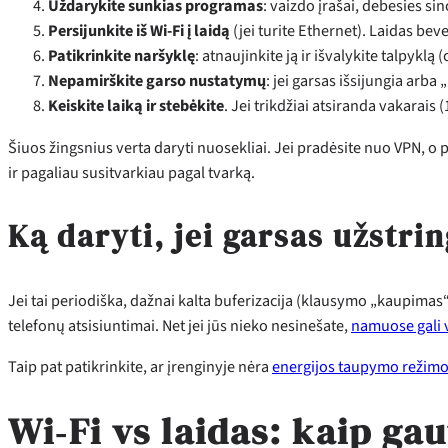
Uždarykite sunkias programas
: vaizdo įrašai, debesies si
Persijunkite iš Wi‑Fi į laidą
(jei turite Ethernet). Laidas beve
Patikrinkite naršyklę
: atnaujinkite ją ir išvalykite talpyklą (
Nepamirškite garso nustatymų
: jei garsas išsijungia arba
Keiskite laiką ir stebėkite
. Jei trikdžiai atsiranda vakarais (
Šiuos žingsnius verta daryti nuosekliai. Jei pradėsite nuo VPN, o p
ir pagaliau susitvarkiau pagal tvarką.
Ką daryti, jei garsas užstr
Jei tai periodiška, dažnai kalta buferizacija (klausymo „kaupimas“
telefonų atsisiuntimai. Net jei jūs nieko nesinešate,
namuose gali 
Taip pat patikrinkite, ar įrenginyje nėra
energijos taupymo režim
Wi‑Fi vs laidas: kaip ga