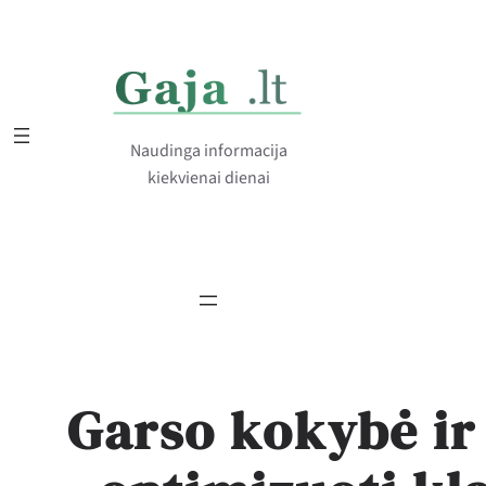
Eiti
prie
turinio
Naudinga informacija
kiekvienai dienai
Garso kokybė ir 