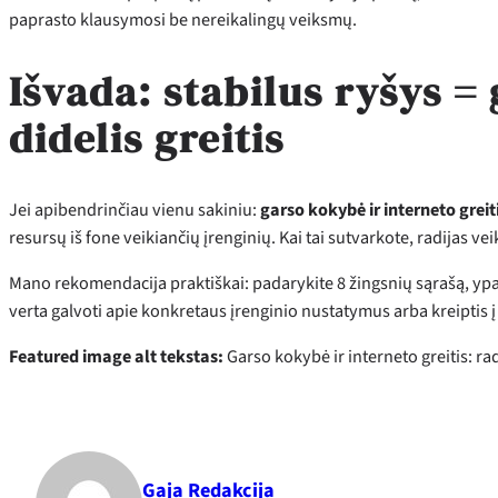
paprasto klausymosi be nereikalingų veiksmų.
Išvada: stabilus ryšys =
didelis greitis
Jei apibendrinčiau vienu sakiniu:
garso kokybė ir interneto greit
resursų iš fone veikiančių įrenginių. Kai tai sutvarkote, radijas ve
Mano rekomendacija praktiškai: padarykite 8 žingsnių sąrašą, ypač Wi
verta galvoti apie konkretaus įrenginio nustatymus arba kreiptis į
Featured image alt tekstas:
Garso kokybė ir interneto greitis: ra
Gaja Redakcija