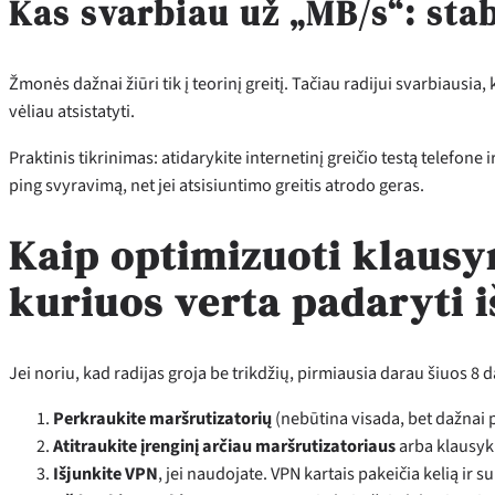
Kas svarbiau už „MB/s“: sta
Žmonės dažnai žiūri tik į teorinį greitį. Tačiau radijui svarbiausia
vėliau atsistatyti.
Praktinis tikrinimas: atidarykite internetinį greičio testą telefone
ping svyravimą, net jei atsisiuntimo greitis atrodo geras.
Kaip optimizuoti klausym
kuriuos verta padaryti i
Jei noriu, kad radijas groja be trikdžių, pirmiausia darau šiuos 
Perkraukite maršrutizatorių
(nebūtina visada, bet dažnai pa
Atitraukite įrenginį arčiau maršrutizatoriaus
arba klausyki
Išjunkite VPN
, jei naudojate. VPN kartais pakeičia kelią ir 