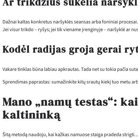
Ar trikdžius sukelia naršykl
Dažnai kaltas konkretus naršyklės seansas arba foniniai procesai. Gr
Jei visur trikdo – ryšys; jei tik viename įrenginyje – naršyklė ar n
Kodėl radijas groja gerai ry
Vakare tinklas būna labiau apkrautas. Tada net su tokia pačia sut
Sprendimas paprastas: sumažinkite kitų srautų kiekį tuo metu arb
Mano „namų testas“: kai
kaltininką
Šitą metodą naudoju, kai kažkas namuose staiga pradeda strigti. Jis