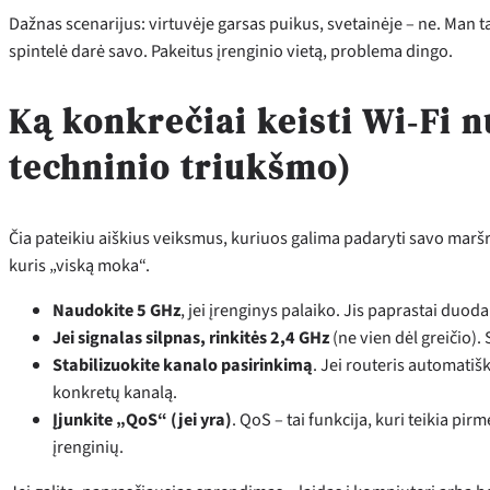
Dažnas scenarijus: virtuvėje garsas puikus, svetainėje – ne. Man ta
spintelė darė savo. Pakeitus įrenginio vietą, problema dingo.
Ką konkrečiai keisti Wi‑Fi 
techninio triukšmo)
Čia pateikiu aiškius veiksmus, kuriuos galima padaryti savo maršru
kuris „viską moka“.
Naudokite 5 GHz
, jei įrenginys palaiko. Jis paprastai duod
Jei signalas silpnas, rinkitės 2,4 GHz
(ne vien dėl greičio).
Stabilizuokite kanalo pasirinkimą
. Jei routeris automatiš
konkretų kanalą.
Įjunkite „QoS“ (jei yra)
. QoS – tai funkcija, kuri teikia p
įrenginių.