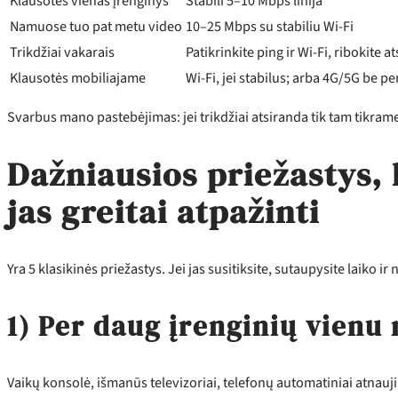
Klausotės vienas įrenginys
Stabili 5–10 Mbps linija
Namuose tuo pat metu video
10–25 Mbps su stabiliu Wi‑Fi
Trikdžiai vakarais
Patikrinkite ping ir Wi‑Fi, ribokite a
Klausotės mobiliajame
Wi‑Fi, jei stabilus; arba 4G/5G be p
Svarbus mano pastebėjimas: jei trikdžiai atsiranda tik tam tikrame 
Dažniausios priežastys, k
jas greitai atpažinti
Yra 5 klasikinės priežastys. Jei jas susitiksite, sutaupysite laiko ir
1) Per daug įrenginių vienu
Vaikų konsolė, išmanūs televizoriai, telefonų automatiniai atnaujini