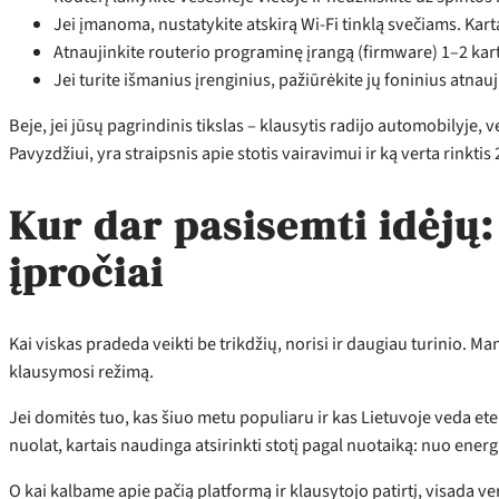
Jei įmanoma, nustatykite atskirą Wi‑Fi tinklą svečiams. Kart
Atnaujinkite routerio programinę įrangą (firmware) 1–2 kar
Jei turite išmanius įrenginius, pažiūrėkite jų foninius atnauji
Beje, jei jūsų pagrindinis tikslas – klausytis radijo automobilyje, v
Pavyzdžiui, yra straipsnis apie stotis vairavimui ir ką verta rinktis 
Kur dar pasisemti idėjų:
įpročiai
Kai viskas pradeda veikti be trikdžių, norisi ir daugiau turinio. Man 
klausymosi režimą.
Jei domitės tuo, kas šiuo metu populiaru ir kas Lietuvoje veda eter
nuolat, kartais naudinga atsirinkti stotį pagal nuotaiką: nuo energ
O kai kalbame apie pačią platformą ir klausytojo patirtį, visada vert