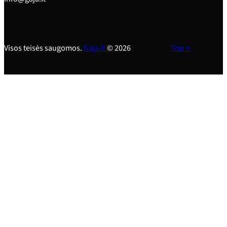
Visos teisės saugomos.
Gaja.lt
© 2026
Top ↑