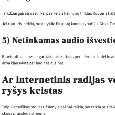
Trikdžiai gali atsirasti, kai pasikeičia kaimynų tinklai. Routeris k
Jei routeris leidžia, nustatykite fiksuotą kanalą (ypač 2,4 GHz). T
5) Netinkamas audio išvesti
Bluetooth ausinės ar garsiakalbis kartais „persiderina“ ir dėl to a
arba klausykite per laidines ausines.
Ar internetinis radijas v
ryšys keistas
Taip, lietuviškas radijas užsienyje dažnai veikia, bet reikia prisitai
staiga prasideda strigimai.