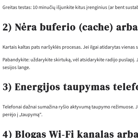
Greitas testas: 10 minučių išjunkite kitus įrenginius (ar bent susta
2) Nėra buferio (cache) arba
Kartais kaltas pats naršyklės procesas. Jei ilgai atidarytas vienas s
Pabandykite: uždarykite skirtuką, vėl atsidarykite radijo puslapį
sesijos lange.
3) Energijos taupymas tele
Telefonai dažnai sumažina ryšio aktyvumą taupymo režimuose. Jei k
perėjo į „taupymą“.
4) Blogas Wi‑Fi kanalas arb