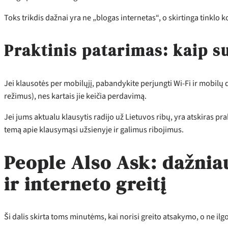
Toks trikdis dažnai yra ne „blogas internetas“, o skirtinga tinklo k
Praktinis patarimas: kaip su
Jei klausotės per mobilųjį, pabandykite perjungti Wi‑Fi ir mobil
režimus), nes kartais jie keičia perdavimą.
Jei jums aktualu klausytis radijo už Lietuvos ribų, yra atskiras prak
temą apie klausymąsi užsienyje ir galimus ribojimus.
People Also Ask: dažnia
ir interneto greitį
Ši dalis skirta toms minutėms, kai norisi greito atsakymo, o ne ilgo