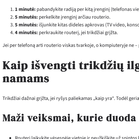
1 minutė:
pabandykite radiją per kitą įrenginį (telefonas vi
5 minutės:
perkelkite įrenginį arčiau routerio.
5 minutės:
išjunkite kitas dideles apkrovas (TV video, konso
4 minutės:
perkraukite routerį, jei trikdžiai grįžta.
Jei per telefoną arti routerio viskas tvarkoje, o kompiuteryje ne 
Kaip išvengti trikdžių i
namams
Trikdžiai dažnai grįžta, jei ryšys paliekamas „kaip yra“. Todėl ger
Maži veiksmai, kurie duoda 
Routerį laikykite vėsesnėje vietoje ir neužkiškite už spinto