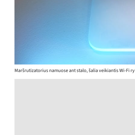
Maršrutizatorius namuose ant stalo, šalia veikiantis Wi‑Fi r