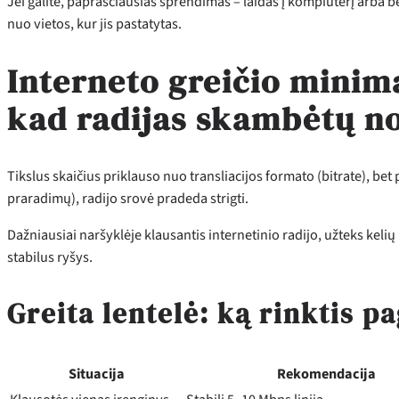
Jei galite, paprasčiausias sprendimas – laidas į kompiuterį arba bent
nuo vietos, kur jis pastatytas.
Interneto greičio minima
kad radijas skambėtų n
Tikslus skaičius priklauso nuo transliacijos formato (bitrate), bet 
praradimų), radijo srovė pradeda strigti.
Dažniausiai naršyklėje klausantis internetinio radijo, užteks kelių
stabilus ryšys.
Greita lentelė: ką rinktis pa
Situacija
Rekomendacija