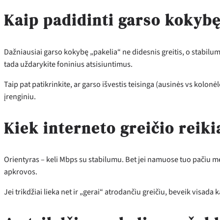
Kaip padidinti garso kokybę
Dažniausiai garso kokybę „pakelia“ ne didesnis greitis, o stabilumas
tada uždarykite foninius atsisiuntimus.
Taip pat patikrinkite, ar garso išvestis teisinga (ausinės vs kolon
įrenginiu.
Kiek interneto greičio reiki
Orientyras – keli Mbps su stabilumu. Bet jei namuose tuo pačiu met
apkrovos.
Jei trikdžiai lieka net ir „gerai“ atrodančiu greičiu, beveik visada 