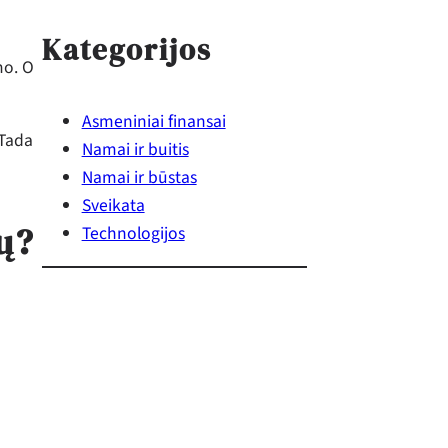
Kategorijos
mo. O
Asmeniniai finansai
 Tada
Namai ir buitis
Namai ir būstas
Sveikata
ų?
Technologijos