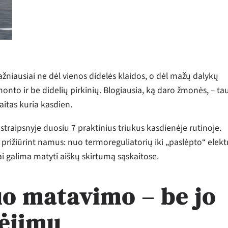
Dažniausiai ne dėl vienos didelės klaidos, o dėl mažų dalykų
monto ir be didelių pirkinių. Blogiausia, ką daro žmonės, – t
kaitas kuria kasdien.
traipsnyje duosiu 7 praktinius triukus kasdienėje rutinoje.
yti prižiūrint namus: nuo termoreguliatorių iki „paslėpto“ elekt
iai galima matyti aiškų skirtumą sąskaitose.
uo matavimo – be jo
ėjimu