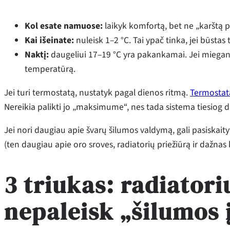
Kol esate namuose:
laikyk komfortą, bet ne „karštą p
Kai išeinate:
nuleisk 1–2 °C. Tai ypač tinka, jei būstas 
Naktį:
daugeliui 17–19 °C yra pakankamai. Jei miegant š
temperatūrą.
Jei turi termostatą, nustatyk pagal dienos ritmą.
Termostata
Nereikia palikti jo „maksimume“, nes tada sistema tiesiog d
Jei nori daugiau apie švarų šilumos valdymą, gali pasiskait
(ten daugiau apie oro sroves, radiatorių priežiūrą ir dažnas 
3 triukas: radiator
nepaleisk „šilumos į