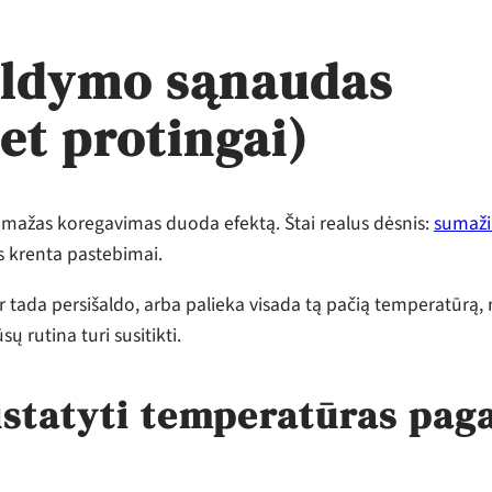
šildymo sąnaudas
et protingai)
et mažas koregavimas duoda efektą. Štai realus dėsnis:
sumaži
is krenta pastebimai.
ir tada persišaldo, arba palieka visada tą pačią temperatūrą, 
 rutina turi susitikti.
ustatyti temperatūras pag