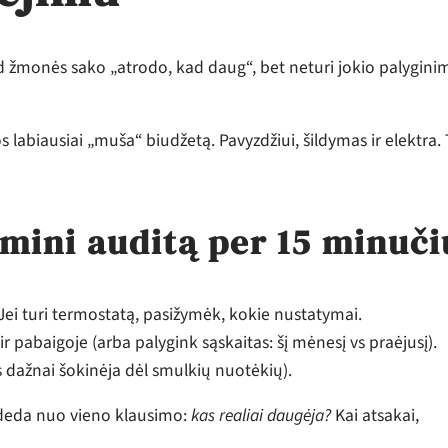
ad žmonės sako „atrodo, kad daug“, bet neturi jokio palygini
s labiausiai „muša“ biudžetą. Pavyzdžiui, šildymas ir elektra.
 mini auditą per 15 minuči
Jei turi termostatą, pasižymėk, kokie nustatymai.
r pabaigoje (arba palygink sąskaitas: šį mėnesį vs praėjusį).
s dažnai šokinėja dėl smulkių nuotėkių).
ideda nuo vieno klausimo:
kas realiai daugėja?
Kai atsakai,