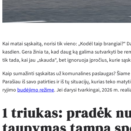
Kai matai sąskaitą, norisi tik vieno: „Kodėl taip brangiai?“ 
kasdien. Gera žinia ta, kad daug ką galima sutvarkyti be re
tik tada, kai jau „skauda“, bet ignoruoja įpročius, kurie sąs
Kaip sumažinti sąskaitas už komunalines paslaugas? Šiame s
Parašiau iš savo patirties ir iš tų situacijų, kurias teko mat
ryjimo
budėjimo režime
. Jei darysi tvarkingai, 2026 m. real
1 triukas: pradėk n
taupymas tampa sp