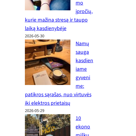
mo
įpročių,
kurie mažina stresą ir taupo
laiką kasdienybėje
2026-05-30
Namų
sauga
kasdien
iame
gyveni
me:
patikros sąrašas, nuo virtuvės
iki elektros prietaisų
2026-05-29
10
ekono
miškų