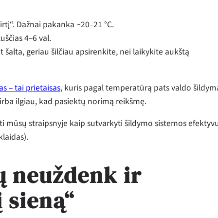
irtį“. Dažnai pakanka ~20–21 °C.
tuščias 4–6 val.
alta, geriau šilčiau apsirenkite, nei laikykite aukštą
s – tai prietaisas
, kuris pagal temperatūrą pats valdo šildym
irba ilgiau, kad pasiektų norimą reikšmę.
yti mūsų straipsnyje kaip sutvarkyti šildymo sistemos efekty
klaidas).
ių neuždenk ir
 sieną“