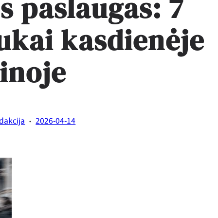
 paslaugas: 7
iukai kasdienėje
inoje
·
dakcija
2026-04-14