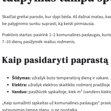
Skaičiai greitai parodo, kur slypi bėda. Aš dažnai matau, k
be palyginimo sunku suprasti, ką keisti pirmiausia.
Praktinis startas: pasirink 1–2 komunalines paslaugas, kurio
7–10 dienų pasižymėk realius rodmenis.
Kaip pasidaryti paprastą
Šildymas:
užrašyk buto temperatūrą dieną ir vakare. 
Elektra:
užrašyk elektros skaitiklio rodmenį pradžioje i
Vanduo:
pasižiūrėk sąskaitoje, kiek m³ (vandens kieki
„Kaip sumažinti sąskaitas už komunalines paslaugas“ pras
sutaupymas tampa planu, o ne nuotaika.