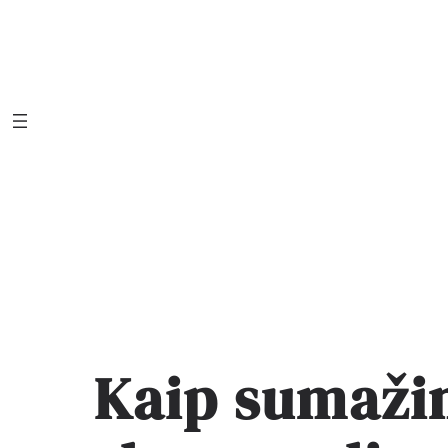
Eiti
prie
turinio
Kaip sumažin