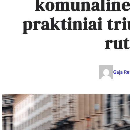
komunalines
praktiniai tr
rut
Gaja Re