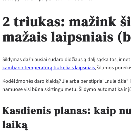
2 triukas: mažink 
mažais laipsniais (b
Šildymas dažniausiai sudaro didžiausią dalį sąskaitos, ir n
kambario temperatūrą tik keliais laipsniais
, šilumos poreik
Kodėl žmonės daro klaidą? Jie arba per stipriai „nuleidžia“ 
namuose visi būna skirtingu metu. Šildymo automatika ir jūsų
Kasdienis planas: kaip n
laiką