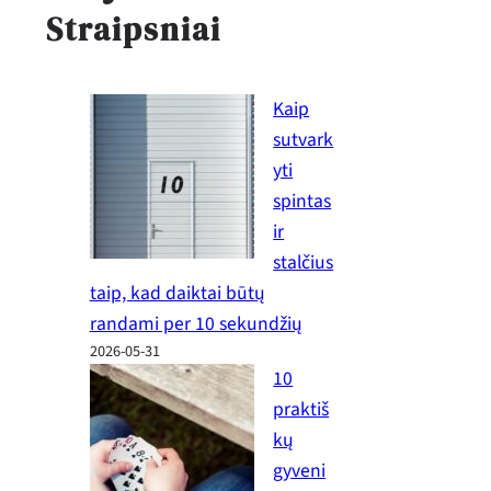
Straipsniai
Kaip
sutvark
yti
spintas
ir
stalčius
taip, kad daiktai būtų
randami per 10 sekundžių
2026-05-31
10
praktiš
kų
gyveni