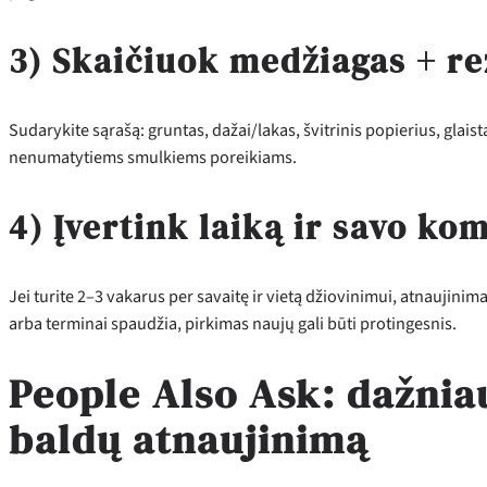
3) Skaičiuok medžiagas + r
Sudarykite sąrašą: gruntas, dažai/lakas, švitrinis popierius, glaist
nenumatytiems smulkiems poreikiams.
4) Įvertink laiką ir savo k
Jei turite 2–3 vakarus per savaitę ir vietą džiovinimui, atnaujinim
arba terminai spaudžia, pirkimas naujų gali būti protingesnis.
People Also Ask: dažnia
baldų atnaujinimą