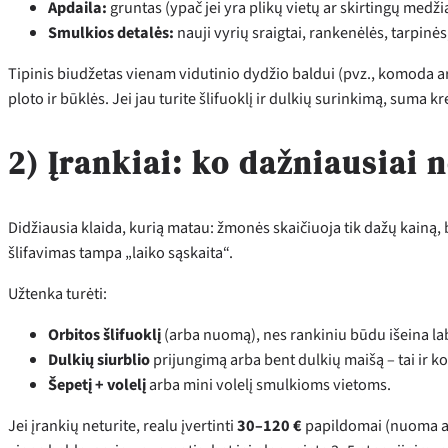
Apdaila:
gruntas (ypač jei yra plikų vietų ar skirtingų medžia
Smulkios detalės:
nauji vyrių sraigtai, rankenėlės, tarpinės, 
Tipinis biudžetas vienam vidutinio dydžio baldui (pvz., komoda ar
ploto ir būklės. Jei jau turite šlifuoklį ir dulkių surinkimą, suma kr
2) Įrankiai: ko dažniausiai
Didžiausia klaida, kurią matau: žmonės skaičiuoja tik dažų kainą, 
šlifavimas tampa „laiko sąskaita“.
Užtenka turėti:
Orbitos šlifuoklį
(arba nuomą), nes rankiniu būdu išeina laba
Dulkių siurblio
prijungimą arba bent dulkių maišą – tai ir k
Šepetį + volelį
arba mini volelį smulkioms vietoms.
Jei įrankių neturite, realu įvertinti
30–120 €
papildomai (nuoma arb