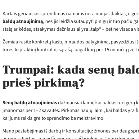
Kartais geriausias sprendimas namams nėra naujas daiktas, o ger
baldų atnaujinimą
, nes jis leidžia sutaupyti pinigų ir tuo pačiu ga
stalą ar kėdes, atsakymas dažniausiai yra „taip“ – bet ne visada v
Žemiau rasite konkretų kaštų ir naudos palyginimą, pavyzdžius iš re
turėsite praktinį kontrolinį sąrašą, pagal kurį per 15 minučių įverti
Trumpai: kada senų bald
prieš pirkimą?
Senų baldų atnaujinimas
dažniausiai laimi, kai baldas turi gerą 
įmanomas per 1–2 savaitės. Pirkimas naujų laimi, kai baldas yra fi
kai jums reikia greito sprendimo be meistravimo.
Mano pastebėjimas iš darbų ir konsultacijų: žmonės per daug sprend
ar rėmas tvirtas, ar medžiagos nėra „išbrinkusios“ nuo drėgmės, 