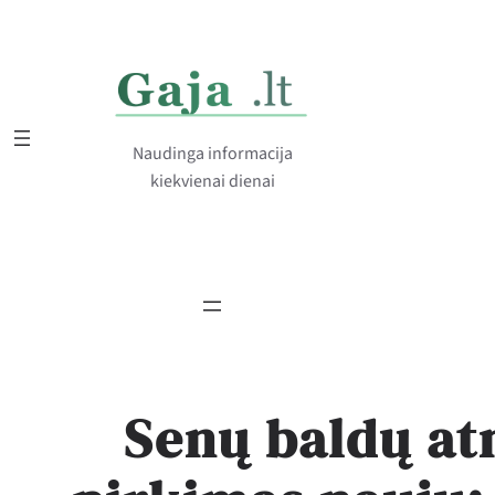
Eiti
prie
turinio
Naudinga informacija
kiekvienai dienai
Senų baldų at