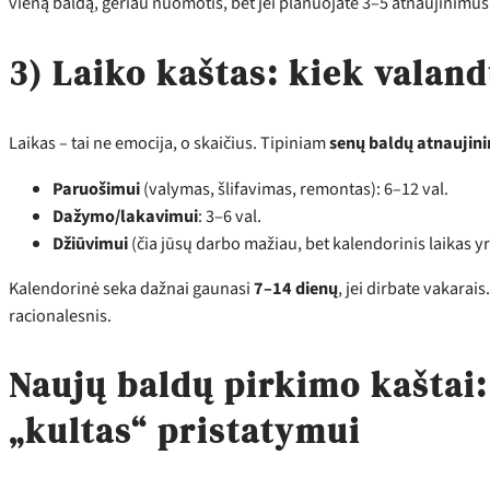
vieną baldą, geriau nuomotis, bet jei planuojate 3–5 atnaujinimus
3) Laiko kaštas: kiek valan
Laikas – tai ne emocija, o skaičius. Tipiniam
senų baldų atnaujin
Paruošimui
(valymas, šlifavimas, remontas): 6–12 val.
Dažymo/lakavimui
: 3–6 val.
Džiūvimui
(čia jūsų darbo mažiau, bet kalendorinis laikas y
Kalendorinė seka dažnai gaunasi
7–14 dienų
, jei dirbate vakarai
racionalesnis.
Naujų baldų pirkimo kaštai: 
„kultas“ pristatymui