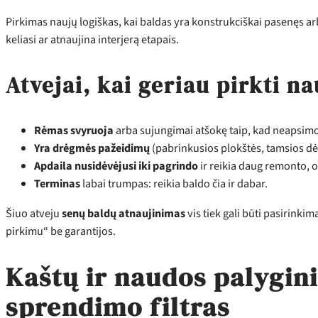
Pirkimas naujų logiškas, kai baldas yra konstrukciškai pasenęs arb
keliasi ar atnaujina interjerą etapais.
Atvejai, kai geriau pirkti n
Rėmas svyruoja
arba sujungimai atšokę taip, kad neapsimo
Yra drėgmės pažeidimų
(pabrinkusios plokštės, tamsios dė
Apdaila nusidėvėjusi iki pagrindo
ir reikia daug remonto, o
Terminas
labai trumpas: reikia baldo čia ir dabar.
Šiuo atveju
senų baldų atnaujinimas
vis tiek gali būti pasirinkim
pirkimu“ be garantijos.
Kaštų ir naudos palygini
sprendimo filtras