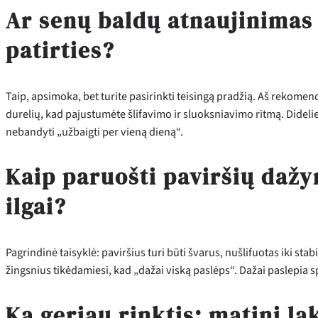
Ar senų baldų atnaujinimas 
patirties?
Taip, apsimoka, bet turite pasirinkti teisingą pradžią. Aš rekome
durelių, kad pajustumėte šlifavimo ir sluoksniavimo ritmą. Didel
nebandyti „užbaigti per vieną dieną“.
Kaip paruošti paviršių dažy
ilgai?
Pagrindinė taisyklė: paviršius turi būti švarus, nušlifuotas iki s
žingsnius tikėdamiesi, kad „dažai viską paslėps“. Dažai paslepia s
Ką geriau rinktis: matinį la