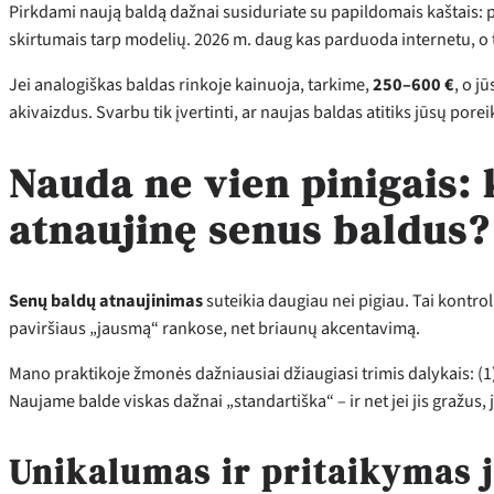
Pirkdami naują baldą dažnai susiduriate su papildomais kaštais: 
skirtumais tarp modelių. 2026 m. daug kas parduoda internetu, o ta
Jei analogiškas baldas rinkoje kainuoja, tarkime,
250–600 €
, o j
akivaizdus. Svarbu tik įvertinti, ar naujas baldas atitiks jūsų por
Nauda ne vien pinigais: 
atnaujinę senus baldus?
Senų baldų atnaujinimas
suteikia daugiau nei pigiau. Tai kontrol
paviršiaus „jausmą“ rankose, net briaunų akcentavimą.
Mano praktikoje žmonės dažniausiai džiaugiasi trimis dalykais: (
Naujame balde viskas dažnai „standartiška“ – ir net jei jis gražus, 
Unikalumas ir pritaikymas