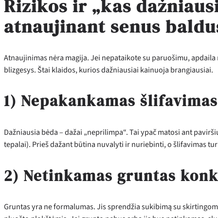
Rizikos ir „kas dažniaus
atnaujinant senus baldu
Atnaujinimas nėra magija. Jei nepataikote su paruošimu, apdaila 
blizgesys. Štai klaidos, kurios dažniausiai kainuoja brangiausiai.
1) Nepakankamas šlifavimas 
Dažniausia bėda – dažai „neprilimpa“. Tai ypač matosi ant paviršių,
tepalai). Prieš dažant būtina nuvalyti ir nuriebinti, o šlifavimas tu
2) Netinkamas gruntas konk
Gruntas yra ne formalumas. Jis sprendžia sukibimą su skirtingom