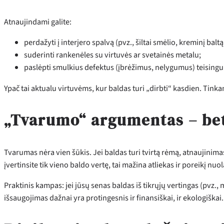
Atnaujindami galite:
perdažyti į interjero spalvą (pvz., šiltai smėlio, kreminį baltą 
suderinti rankenėles su virtuvės ar svetainės metalu;
paslėpti smulkius defektus (įbrėžimus, nelygumus) teisingu
Ypač tai aktualu virtuvėms, kur baldas turi „dirbti“ kasdien. Tinkam
„Tvarumo“ argumentas – bet 
Tvarumas nėra vien šūkis. Jei baldas turi tvirtą rėmą, atnaujinima
įvertinsite tik vieno baldo vertę, tai mažina atliekas ir poreikį nuol
Praktinis kampas: jei jūsų senas baldas iš tikrųjų vertingas (pvz.,
išsaugojimas dažnai yra protingesnis ir finansiškai, ir ekologiškai.