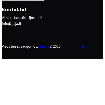
c
h
Kontaktai
Vilnius, Konstitucijos pr. 6
info@gaja.lt
Visos teisės saugomos.
Gaja.lt
© 2026
Top ↑