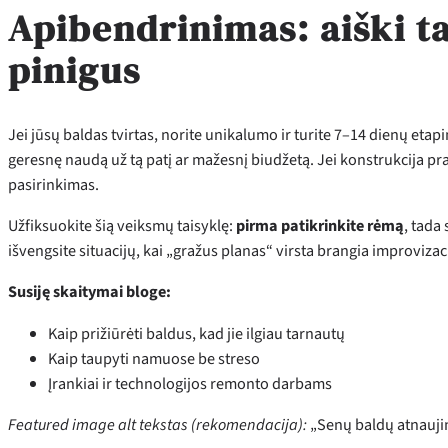
Apibendrinimas: aiški t
pinigus
Jei jūsų baldas tvirtas, norite unikalumo ir turite 7–14 dienų eta
geresnę naudą už tą patį ar mažesnį biudžetą. Jei konstrukcija pr
pasirinkimas.
Užfiksuokite šią veiksmų taisyklę:
pirma patikrinkite rėmą
, tada 
išvengsite situacijų, kai „gražus planas“ virsta brangia improvizaci
Susiję skaitymai bloge:
Kaip prižiūrėti baldus, kad jie ilgiau tarnautų
Kaip taupyti namuose be streso
Įrankiai ir technologijos remonto darbams
Featured image alt tekstas (rekomendacija):
„Senų baldų atnaujin