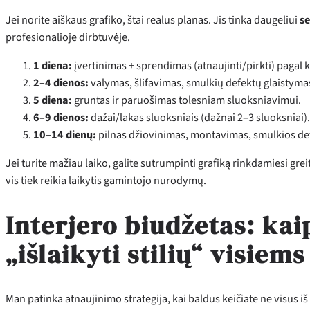
Jei norite aiškaus grafiko, štai realus planas. Jis tinka daugeliui
s
profesionalioje dirbtuvėje.
1 diena:
įvertinimas + sprendimas (atnaujinti/pirkti) pagal k
2–4 dienos:
valymas, šlifavimas, smulkių defektų glaistyma
5 diena:
gruntas ir paruošimas tolesniam sluoksniavimui.
6–9 dienos:
dažai/lakas sluoksniais (dažnai 2–3 sluoksniai).
10–14 dienų:
pilnas džiovinimas, montavimas, smulkios deta
Jei turite mažiau laiko, galite sutrumpinti grafiką rinkdamiesi gr
vis tiek reikia laikytis gamintojo nurodymų.
Interjero biudžetas: ka
„išlaikyti stilių“ visi
Man patinka atnaujinimo strategija, kai baldus keičiate ne visus iš