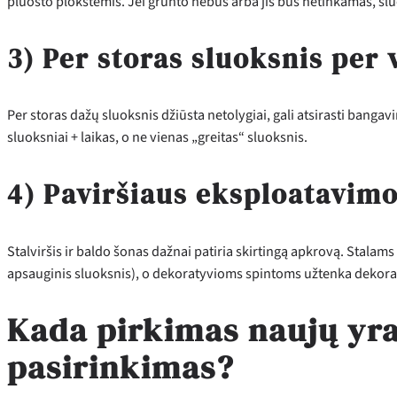
pluošto plokštėmis. Jei grunto nebus arba jis bus netinkamas, sluok
3) Per storas sluoksnis per 
Per storas dažų sluoksnis džiūsta netolygiai, gali atsirasti bang
sluoksniai + laikas, o ne vienas „greitas“ sluoksnis.
4) Paviršiaus eksploatavim
Stalviršis ir baldo šonas dažnai patiria skirtingą apkrovą. Stalam
apsauginis sluoksnis), o dekoratyvioms spintoms užtenka dekora
Kada pirkimas naujų yra
pasirinkimas?