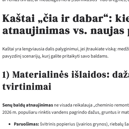
Kaštai „čia ir dabar“: ki
atnaujinimas vs. naujas
Kaštai yra lengviausia dalis palyginimui, jei įtraukiate viską: med
pavyzdinį scenarijų, kurį galite pritaikyti savo baldams.
1) Materialinės išlaidos: daž
tvirtinimai
Senų baldų atnaujinimas
ne visada reikalauja „cheminio remont
2026 m. populiaru rinktis vandens pagrindo dažus, gruntus ir mati
Paruošimas:
švitrinis popierius (įvairios grynos), riebalų 