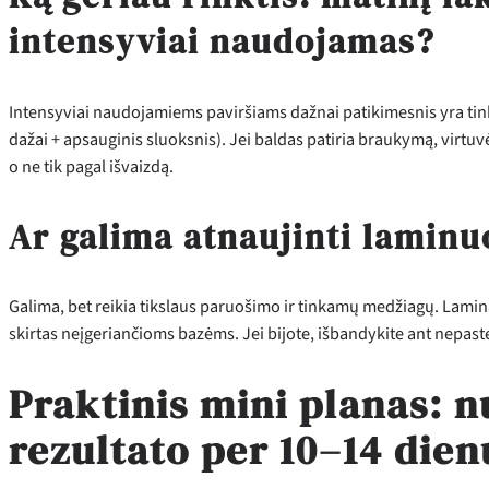
intensyviai naudojamas?
Intensyviai naudojamiems paviršiams dažnai patikimesnis yra ti
dažai + apsauginis sluoksnis). Jei baldas patiria braukymą, virtuv
o ne tik pagal išvaizdą.
Ar galima atnaujinti laminu
Galima, bet reikia tikslaus paruošimo ir tinkamų medžiagų. Laminat
skirtas neįgeriančioms bazėms. Jei bijote, išbandykite ant nepaste
Praktinis mini planas: n
rezultato per 10–14 dien