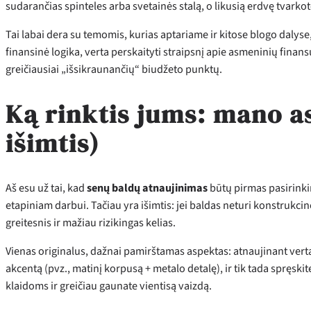
sudarančias spinteles arba svetainės stalą, o likusią erdvę tvarko
Tai labai dera su temomis, kurias aptariame ir kitose blogo dalyse
finansinė logika, verta perskaityti straipsnį apie asmeninių finansų
greičiausiai „išsikraunančių“ biudžeto punktų.
Ką rinktis jums: mano a
išimtis)
Aš esu už tai, kad
senų baldų atnaujinimas
būtų pirmas pasirinkima
etapiniam darbui. Tačiau yra išimtis: jei baldas neturi konstrukci
greitesnis ir mažiau rizikingas kelias.
Vienas originalus, dažnai pamirštamas aspektas: atnaujinant verta t
akcentą (pvz., matinį korpusą + metalo detalę), ir tik tada spręski
klaidoms ir greičiau gaunate vientisą vaizdą.