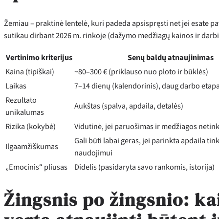
Žemiau – praktinė lentelė, kuri padeda apsispręsti net jei esate pa
sutikau dirbant 2026 m. rinkoje (dažymo medžiagų kainos ir darb
Vertinimo kriterijus
Senų baldų atnaujinimas
Kaina (tipiškai)
~80–300 € (priklauso nuo ploto ir būklės)
Laikas
7–14 dienų (kalendorinis), daug darbo etapa
Rezultato
Aukštas (spalva, apdaila, detalės)
unikalumas
Rizika (kokybė)
Vidutinė, jei paruošimas ir medžiagos neti
Gali būti labai geras, jei parinkta apdaila t
Ilgaamžiškumas
naudojimui
„Emocinis“ pliusas
Didelis (pasidaryta savo rankomis, istorija)
Žingsnis po žingsnio: ka