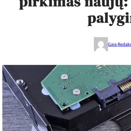
pirkimas naujų:
palyg
Gaja Redakc