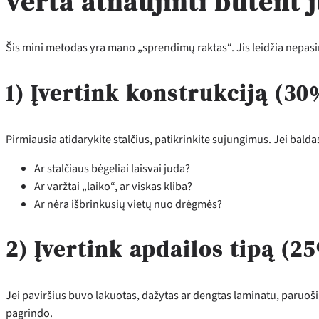
verta atnaujinti būtent 
Šis mini metodas yra mano „sprendimų raktas“. Jis leidžia nepasime
1) Įvertink konstrukciją (3
Pirmiausia atidarykite stalčius, patikrinkite sujungimus. Jei balda
Ar stalčiaus bėgeliai laisvai juda?
Ar varžtai „laiko“, ar viskas kliba?
Ar nėra išbrinkusių vietų nuo drėgmės?
2) Įvertink apdailos tipą (
Jei paviršius buvo lakuotas, dažytas ar dengtas laminatu, paruošimas
pagrindo.