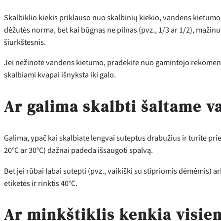
Skalbiklio kiekis priklauso nuo skalbinių kiekio, vandens kietumo
dėžutės norma, bet kai būgnas ne pilnas (pvz., 1/3 ar 1/2), mažin
šiurkštesnis.
Jei nežinote vandens kietumo, pradėkite nuo gamintojo rekomendac
skalbiami kvapai išnyksta iki galo.
Ar galima skalbti šaltame 
Galima, ypač kai skalbiate lengvai suteptus drabužius ir turite pr
20°C ar 30°C) dažnai padeda išsaugoti spalvą.
Bet jei rūbai labai sutepti (pvz., vaikiški su stipriomis dėmėmis) a
etiketės ir rinktis 40°C.
Ar minkštiklis kenkia visi