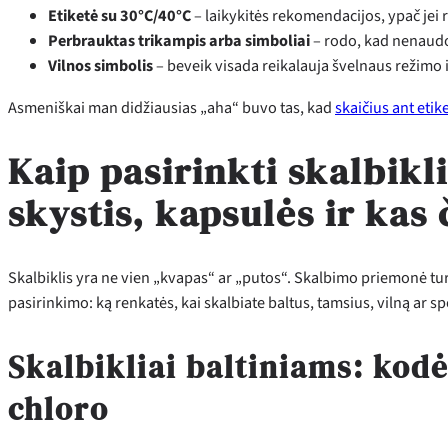
Etiketė su 30°C/40°C
– laikykitės rekomendacijos, ypač jei 
Perbrauktas trikampis arba simboliai
– rodo, kad nenaudot
Vilnos simbolis
– beveik visada reikalauja švelnaus režimo
Asmeniškai man didžiausias „aha“ buvo tas, kad
skaičius ant eti
Kaip pasirinkti skalbikli
skystis, kapsulės ir kas 
Skalbiklis yra ne vien „kvapas“ ar „putos“. Skalbimo priemonė turi
pasirinkimo: ką renkatės, kai skalbiate baltus, tamsius, vilną ar s
Skalbikliai baltiniams: kodė
chloro