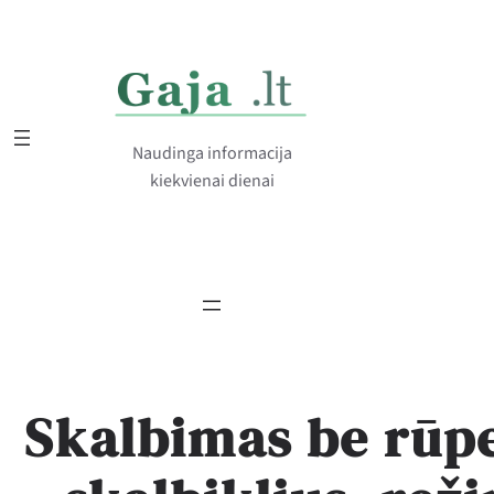
Eiti
prie
turinio
Naudinga informacija
kiekvienai dienai
Skalbimas be rūpe