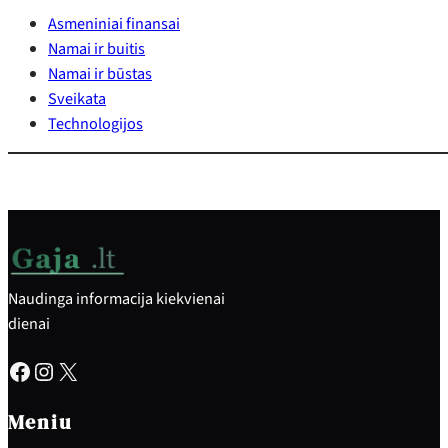
Asmeniniai finansai
Namai ir buitis
Namai ir būstas
Sveikata
Technologijos
Naudinga informacija kiekvienai
dienai
Facebook
Instagram
X
Meniu