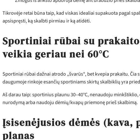
Žmogus iš anksto apdoroja dėmę ant drabužio prieš skalbi
Tikrovėje retai būna taip, kad viskas idealiai supakuota pagal spalv
apsispręsti, ką skalbti pirmiau ir ką atidėti.
Sportiniai rūbai su prakait
veikia geriau nei 60°C
Sportiniai rūbai dažnai atrodo „švarūs“, bet kvepia prakaitu. Čia 
daugumoje rinkoje esančių sportiniams skirtų skalbiklių yra prie
Aš darau taip: sportinius plaunu 30–40°C, nenaudoju minkštiklio,
nurodymą arba naudoju dėmių/kvapų priemonę prieš skalbimą.
Įsisenėjusios dėmės (kava, 
planas