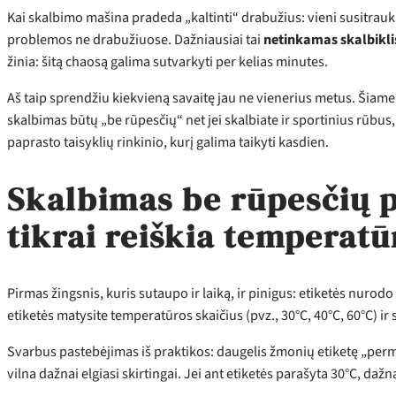
Kai skalbimo mašina pradeda „kaltinti“ drabužius: vieni susitraukia
problemos ne drabužiuose. Dažniausiai tai
netinkamas skalbiklis
žinia: šitą chaosą galima sutvarkyti per kelias minutes.
Aš taip sprendžiu kiekvieną savaitę jau ne vienerius metus. Šiame
skalbimas būtų „be rūpesčių“ net jei skalbiate ir sportinius rūbus
paprasto taisyklių rinkinio, kurį galima taikyti kasdien.
Skalbimas be rūpesčių p
tikrai reiškia temperatū
Pirmas žingsnis, kuris sutaupo ir laiką, ir pinigus: etiketės nurodo n
etiketės matysite temperatūros skaičius (pvz., 30°C, 40°C, 60°C) ir 
Svarbus pastebėjimas iš praktikos: daugelis žmonių etiketę „permet
vilna dažnai elgiasi skirtingai. Jei ant etiketės parašyta 30°C, dažn