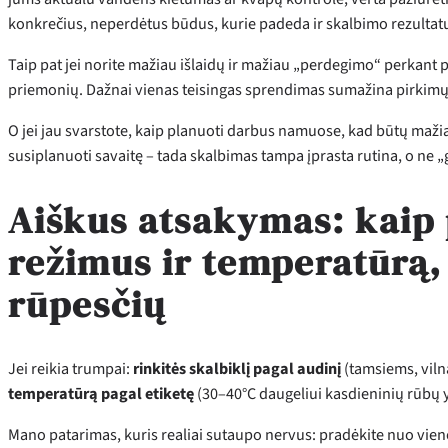
konkrečius, neperdėtus būdus, kurie padeda ir skalbimo rezultatu
Taip pat jei norite mažiau išlaidų ir mažiau „perdegimo“ perkant pr
priemonių. Dažnai vienas teisingas sprendimas sumažina pirkimų
O jei jau svarstote, kaip planuoti darbus namuose, kad būtų maži
susiplanuoti savaitę – tada skalbimas tampa įprasta rutina, o ne „
Aiškus atsakymas: kaip p
režimus ir temperatūrą,
rūpesčių
Jei reikia trumpai:
rinkitės skalbiklį pagal audinį
(tamsiems, vilna
temperatūrą pagal etiketę
(30–40°C daugeliui kasdieninių rūbų y
Mano patarimas, kuris realiai sutaupo nervus: pradėkite nuo vien