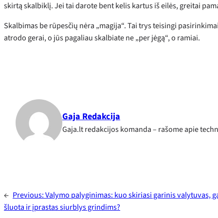
skirtą skalbiklį. Jei tai darote bent kelis kartus iš eilės, greitai pa
Skalbimas be rūpesčių nėra „magija“. Tai trys teisingi pasirinkimai
atrodo gerai, o jūs pagaliau skalbiate ne „per jėgą“, o ramiai.
Gaja Redakcija
Gaja.lt redakcijos komanda – rašome apie techno
←
Previous:
Valymo palyginimas: kuo skiriasi garinis valytuvas, g
šluota ir įprastas siurblys grindims?