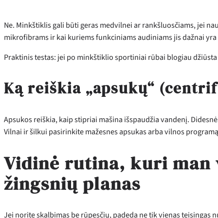
Ne. Minkštiklis gali būti geras medvilnei ar rankšluosčiams, jei na
mikrofibrams ir kai kuriems funkciniams audiniams jis dažnai yra 
Praktinis testas: jei po minkštiklio sportiniai rūbai blogiau džiūst
Ką reiškia „apsukų“ (centr
Apsukos reiškia, kaip stipriai mašina išspaudžia vandenį. Didesnės
Vilnai ir šilkui pasirinkite mažesnes apsukas arba vilnos programą
Vidinė rutina, kuri man 
žingsnių planas
Jei norite skalbimas be rūpesčių, padeda ne tik vienas teisingas nu