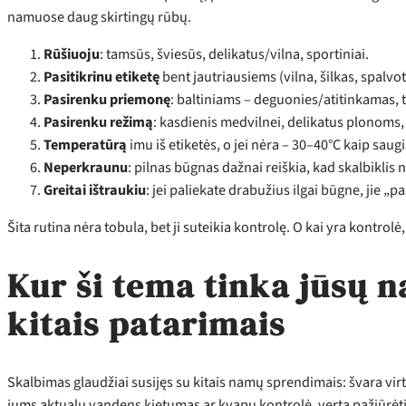
namuose daug skirtingų rūbų.
Rūšiuoju
: tamsūs, šviesūs, delikatus/vilna, sportiniai.
Pasitikrinu etiketę
bent jautriausiems (vilna, šilkas, spalvot
Pasirenku priemonę
: baltiniams – deguonies/atitinkamas, t
Pasirenku režimą
: kasdienis medvilnei, delikatus plonoms,
Temperatūrą
imu iš etiketės, o jei nėra – 30–40°C kaip sau
Neperkraunu
: pilnas būgnas dažnai reiškia, kad skalbiklis 
Greitai ištraukiu
: jei paliekate drabužius ilgai būgne, jie „
Šita rutina nėra tobula, bet ji suteikia kontrolę. O kai yra kontrol
Kur ši tema tinka jūsų n
kitais patarimais
Skalbimas glaudžiai susijęs su kitais namų sprendimais: švara virtu
jums aktualu vandens kietumas ar kvapų kontrolė, verta pažiūrėti