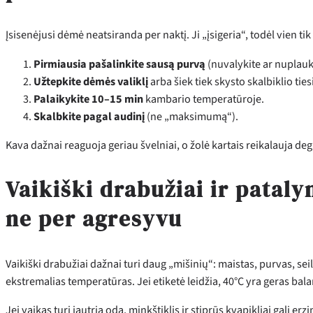
Įsisenėjusi dėmė neatsiranda per naktį. Ji „įsigeria“, todėl vien t
Pirmiausia pašalinkite sausą purvą
(nuvalykite ar nuplauk
Užtepkite dėmės valiklį
arba šiek tiek skysto skalbiklio tie
Palaikykite 10–15 min
kambario temperatūroje.
Skalbkite pagal audinį
(ne „maksimumą“).
Kava dažnai reaguoja geriau švelniai, o žolė kartais reikalauja deg
Vaikiški drabužiai ir pataly
ne per agresyvu
Vaikiški drabužiai dažnai turi daug „mišinių“: maistas, purvas, se
ekstremalias temperatūras. Jei etiketė leidžia, 40°C yra geras bal
Jei vaikas turi jautrią odą, minkštiklis ir stiprūs kvapikliai gali e