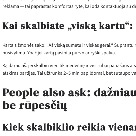
reklama — tai paprastas komfortas ryte, kai oda kontaktuoja su d
Kai skalbiate „viską kartu“:
Kartais žmonės sako: „Aš viską sumetu ir viskas gerai.“ Suprantu no
nusivylimu. Ypač jei kartą pasipila purvo ar ryški spalva.
Ką darau aš: jei skalbiu vien tik medvilnę ir visi rūbai panašaus atsp
atskiras partijas. Tai užtrunka 2–5 min papildomai, bet sutaupo v
People also ask: dažnia
be rūpesčių
Kiek skalbiklio reikia vien