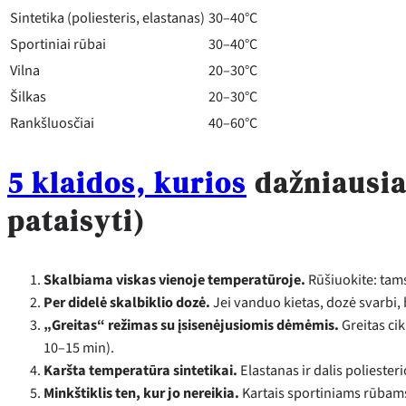
Sintetika (poliesteris, elastanas)
30–40°C
Sportiniai rūbai
30–40°C
Vilna
20–30°C
Šilkas
20–30°C
Rankšluosčiai
40–60°C
5 klaidos, kurios
dažniausiai
pataisyti)
Skalbiama viskas vienoje temperatūroje.
Rūšiuokite: tamsū
Per didelė skalbiklio dozė.
Jei vanduo kietas, dozė svarbi,
„Greitas“ režimas su įsisenėjusiomis dėmėmis.
Greitas cik
10–15 min).
Karšta temperatūra sintetikai.
Elastanas ir dalis poliesteri
Minkštiklis ten, kur jo nereikia.
Kartais sportiniams rūbams