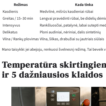
Režimas
Kada tinka
Kasdienis
Medvilnė, mišrūs kasdieniai rūbai
Greitas / 15–30 min
Lengvai pravėdinti rūbai, be didelių dėmi
Intensyvus
Rankšluosčiai, patalynė, labai sutepti med
Delikatus
Ploni audiniai, nėriniai, dalis sintetinių
Vilna / Rankų plovimas
Vilna, šilkas, drabužiai su jautriais siūlais
Mano taisyklė: jei abejoju, renkuosi švelnesnį režimą. Tai beveik 
Temperatūra skirtingiem
ir 5 dažniausios klaidos