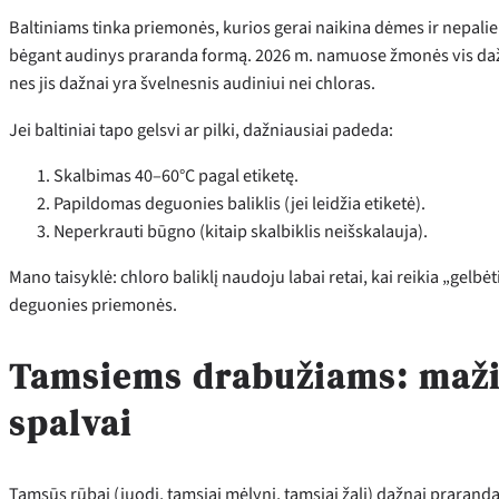
Baltiniams tinka priemonės, kurios gerai naikina dėmes ir nepaliek
bėgant audinys praranda formą. 2026 m. namuose žmonės vis da
nes jis dažnai yra švelnesnis audiniui nei chloras.
Jei baltiniai tapo gelsvi ar pilki, dažniausiai padeda:
Skalbimas 40–60°C pagal etiketę.
Papildomas deguonies baliklis (jei leidžia etiketė).
Neperkrauti būgno (kitaip skalbiklis neišskalauja).
Mano taisyklė: chloro baliklį naudoju labai retai, kai reikia „gelb
deguonies priemonės.
Tamsiems drabužiams: mažia
spalvai
Tamsūs rūbai (juodi, tamsiai mėlyni, tamsiai žali) dažnai prarand