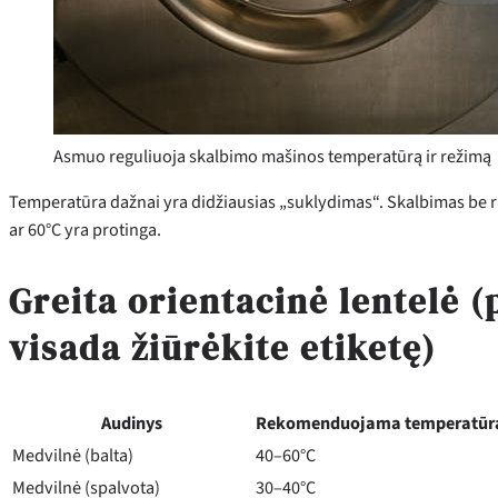
Asmuo reguliuoja skalbimo mašinos temperatūrą ir režimą
Temperatūra dažnai yra didžiausias „suklydimas“. Skalbimas be rūpes
ar 60°C yra protinga.
Greita orientacinė lentelė (
visada žiūrėkite etiketę)
Audinys
Rekomenduojama temperatūr
Medvilnė (balta)
40–60°C
Medvilnė (spalvota)
30–40°C