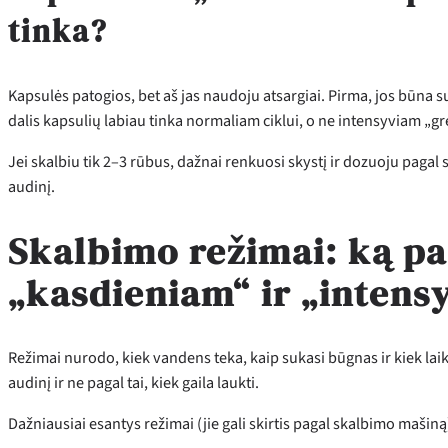
tinka?
Kapsulės patogios, bet aš jas naudoju atsargiai. Pirma, jos būna s
dalis kapsulių labiau tinka normaliam ciklui, o ne intensyviam „g
Jei skalbiu tik 2–3 rūbus, dažnai renkuosi skystį ir dozuoju pagal sv
audinį.
Skalbimo režimai: ką pas
„kasdieniam“ ir „intens
Režimai nurodo, kiek vandens teka, kaip sukasi būgnas ir kiek la
audinį ir ne pagal tai, kiek gaila laukti.
Dažniausiai esantys režimai (jie gali skirtis pagal skalbimo mašiną