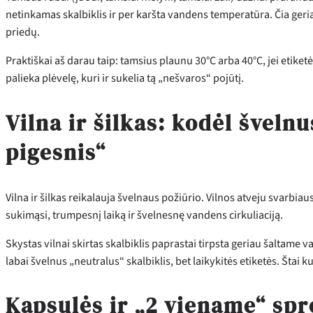
netinkamas skalbiklis ir per karšta vandens temperatūra. Čia geri
priedų.
Praktiškai aš darau taip: tamsius plaunu 30°C arba 40°C, jei etiketė
palieka plėvelę, kuri ir sukelia tą „nešvaros“ pojūtį.
Vilna ir šilkas: kodėl šveln
pigesnis“
Vilna ir šilkas reikalauja švelnaus požiūrio. Vilnos atveju svarbi
sukimąsi, trumpesnį laiką ir švelnesnę vandens cirkuliaciją.
Skystas vilnai skirtas skalbiklis paprastai tirpsta geriau šaltame v
labai švelnus „neutralus“ skalbiklis, bet laikykitės etiketės. Štai 
Kapsulės ir „2 viename“ spr