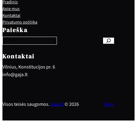
Pradinis
Apie mus
Kontaktai
S
Privatumo politika
e
Paieška
a
r
c
h
Kontaktai
Vilnius, Konstitucijos pr. 6
info@gaja.lt
Visos teisės saugomos.
Gaja.lt
© 2026
Top ↑