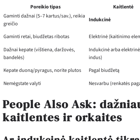
Poreikio tipas
Kaitlentė
Gaminti dažnai (5–7 kartus/sav.), reikia
Indukcinė
greičio
Gaminti retai, biudžetas ribotas
Elektrinė (kaitinimo ele
Dažnai kepate (vištiena, daržovės,
Indukcinė arba elektrinė
bandelės)
indus)
Kepate duoną/pyragus, norite plutos
Pagal biudžetą
Nemėgstate valyti
Nesvarbu (renkatės paga
People Also Ask: dažnia
kaitlentes ir orkaites