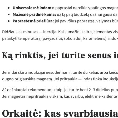
Universalesnė indams:
paprastai nereikia ypatingos mag
Mažesnė pradinė kaina:
už tą patį biudžetą dažnai gausi d
Paprastesnė priežiūra:
jei paviršius paprastas, valymas bū
Didžiausias minusas — inercija. Kai sumažini kaitrą, elementas vis t
palaikyti temperatūrą (pavyzdžiui, šokoladui, karamelėms), induk
Ką rinktis, jei turite senus 
Jei indai skirti indukcijai nesuderinami, turite du keliai: arba kei
dugno priglauskite magnetą. Jei pritraukia — indas tinka indukcija
Aš dažniausiai rekomenduoju taip: jei turite bent 2–3 didelius puodu
Jei magnetas nepritraukia viskam, kas svarbu, elektrinė kaitlentė
Orkaitė: kas svarbiausia