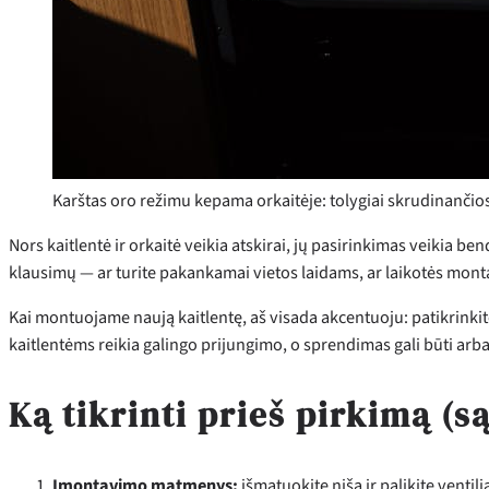
Karštas oro režimu kepama orkaitėje: tolygiai skrudinančio
Nors kaitlentė ir orkaitė veikia atskirai, jų pasirinkimas veikia b
klausimų — ar turite pakankamai vietos laidams, ar laikotės montav
Kai montuojame naują kaitlentę, aš visada akcentuoju: patikrink
kaitlentėms reikia galingo prijungimo, o sprendimas gali būti arba
Ką tikrinti prieš pirkimą (s
Įmontavimo matmenys:
išmatuokite nišą ir palikite ventili