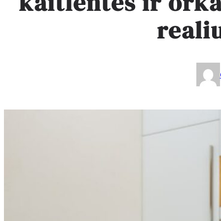
kaitlentės ir ork
reali