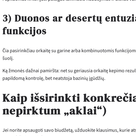
3) Duonos ar desertų entuzia
funkcijos
Čia pasirinkčiau orkaitę su garine arba kombinuotomis funkcijomis
šuolį.
Ką žmonės dažnai pamiršta: net su geriausia orkaitę kepimo rezul
papildomą kontrolę, bet neatstoja bazinių įgūdžių.
Kaip išsirinkti konkreči
nepirktum „aklai“)
Jei norite apsaugoti savo biudžetą, užduokite klausimus, kurie atsk