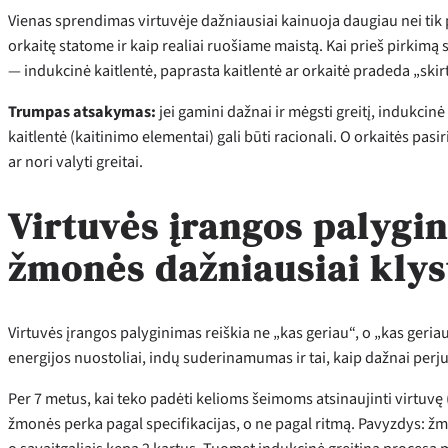
Vienas sprendimas virtuvėje dažniausiai kainuoja daugiau nei tik 
orkaitę statome ir kaip realiai ruošiame maistą. Kai prieš pirkimą su
— indukcinė kaitlentė, paprasta kaitlentė ar orkaitė pradeda „skirti
Trumpas atsakymas:
jei gamini dažnai ir mėgsti greitį, indukcinė
kaitlentė (kaitinimo elementai) gali būti racionali. O orkaitės pas
ar nori valyti greitai.
Virtuvės įrangos palygini
žmonės dažniausiai klys
Virtuvės įrangos palyginimas reiškia ne „kas geriau“, o „kas geria
energijos nuostoliai, indų suderinamumas ir tai, kaip dažnai per
Per 7 metus, kai teko padėti kelioms šeimoms atsinaujinti virtu
žmonės perka pagal specifikacijas, o ne pagal ritmą. Pavyzdys: žmo