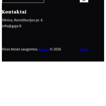
c
h
Kontaktai
Vilnius, Konstitucijos pr. 6
info@gaja.lt
Visos teisės saugomos.
Gaja.lt
© 2026
Top ↑