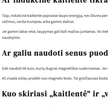
Ar indukcinė kaitlentė tikra
Taip, indukcinė kaitlentė paprastai taupo energiją, nes šiluma per
režimus, verda trumpiau arba gamini dažnai.
Jei gamini labai retai, taupymas gali būti mažiau juntamas. Vis tie
naudojimo.
Ar galiu naudoti senus puod
Gali naudoti tik tuos, kurių dugnas magnetiškai suderinamas. Jei m
Aš visada siūlau pradėti nuo magneto testo. Tai greičiausias būdas s
Kuo skiriasi „kaitlentė“ ir „