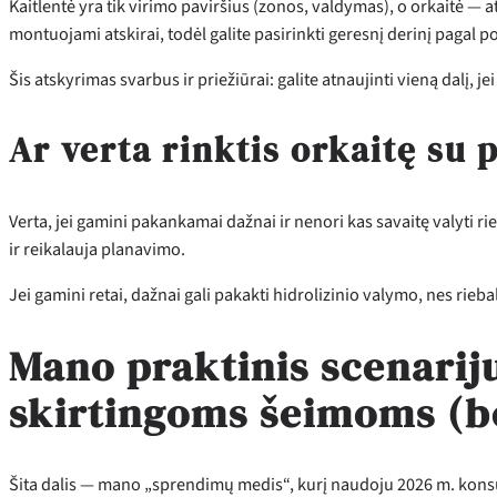
Kaitlentė yra tik virimo paviršius (zonos, valdymas), o orkaitė — a
montuojami atskirai, todėl galite pasirinkti geresnį derinį pagal p
Šis atskyrimas svarbus ir priežiūrai: galite atnaujinti vieną dalį, jei
Ar verta rinktis orkaitę su 
Verta, jei gamini pakankamai dažnai ir nenori kas savaitę valyti r
ir reikalauja planavimo.
Jei gamini retai, dažnai gali pakakti hidrolizinio valymo, nes rieb
Mano praktinis scenarij
skirtingoms šeimoms (be
Šita dalis — mano „sprendimų medis“, kurį naudoju 2026 m. konsul