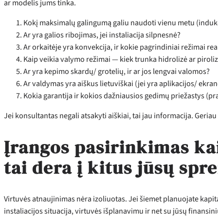
ar modelis jums tinka.
Kokį maksimalų galingumą galiu naudoti vienu metu (indukc
Ar yra galios ribojimas, jei instaliacija silpnesnė?
Ar orkaitėje yra konvekcija, ir kokie pagrindiniai režimai re
Kaip veikia valymo režimai — kiek trunka hidrolizė ar piroli
Ar yra kepimo skardų/ grotelių, ir ar jos lengvai valomos?
Ar valdymas yra aiškus lietuviškai (jei yra aplikacijos/ ekran
Kokia garantija ir kokios dažniausios gedimų priežastys (pra
Jei konsultantas negali atsakyti aiškiai, tai jau informacija. Geri
Įrangos pasirinkimas ka
tai dera į kitus jūsų sp
Virtuvės atnaujinimas nėra izoliuotas. Jei šiemet planuojate kapita
instaliacijos situacija, virtuvės išplanavimu ir net su jūsų finansini