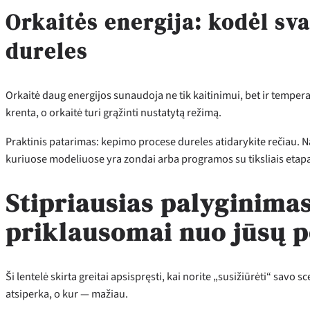
Orkaitės energija: kodėl sv
dureles
Orkaitė daug energijos sunaudoja ne tik kaitinimui, bet ir tempera
krenta, o orkaitė turi grąžinti nustatytą režimą.
Praktinis patarimas: kepimo procese dureles atidarykite rečiau. Na
kuriuose modeliuose yra zondai arba programos su tiksliais etapa
Stipriausias palyginimas
priklausomai nuo jūsų p
Ši lentelė skirta greitai apsispręsti, kai norite „susižiūrėti“ savo s
atsiperka, o kur — mažiau.