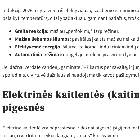
Indukcija 2026 m. yra viena iš efektyviausių kasdienio gaminimo al
palaikyti temperatūrą, o tai ypač aktualu gaminant padažus, troš
Greita reakcija:
mažiau „peršokimų“ tarp režimų.
Mažiau liekamos šilumos:
paviršius įkaista mažiau nei kait
Efektyvesnė energija:
šiluma „taikoma“ indukciniam indų d
Automatiniai režimai:
daugelyje modelių yra virimo lygiai,
Jei dažnai verdate vandenį, gaminate 5–7 kartus per savaitę, ir ju
sporadinis, o virtuvė dažniausiai naudojama tik kavos pašildymui
Elektrinės kaitlentės (kaiti
pigesnės
Elektrinė kaitlentė yra paprastesnė ir dažnai pigesnė įsigijimo me
lėčiau, o vartotojui reikia daugiau „rankos“ koregavimo.