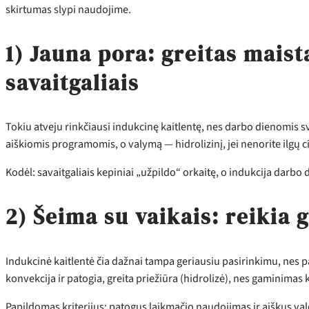
skirtumas slypi naudojime.
1) Jauna pora: greitas mais
savaitgaliais
Tokiu atveju rinkčiausi indukcinę kaitlentę, nes darbo dienomis sva
aiškiomis programomis, o valymą — hidrolizinį, jei nenorite ilgų ci
Kodėl: savaitgaliais kepiniai „užpildo“ orkaitę, o indukcija darbo
2) Šeima su vaikais: reikia g
Indukcinė kaitlentė čia dažnai tampa geriausiu pasirinkimu, nes pa
konvekcija ir patogia, greita priežiūra (hidrolizė), nes gaminimas 
Papildomas kriterijus: patogus laikmačio naudojimas ir aiškus valdy