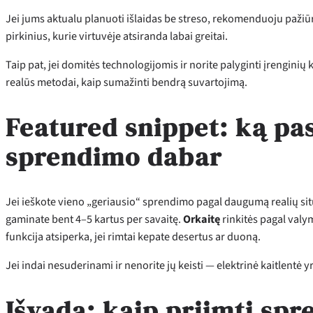
Jei jums aktualu planuoti išlaidas be streso, rekomenduoju pažiūr
pirkinius, kurie virtuvėje atsiranda labai greitai.
Taip pat, jei domitės technologijomis ir norite palyginti įrengini
realūs metodai, kaip sumažinti bendrą suvartojimą.
Featured snippet: ką pasi
sprendimo dabar
Jei ieškote vieno „geriausio“ sprendimo pagal daugumą realių sit
gaminate bent 4–5 kartus per savaitę.
Orkaitę
rinkitės pagal valym
funkcija atsiperka, jei rimtai kepate desertus ar duoną.
Jei indai nesuderinami ir nenorite jų keisti — elektrinė kaitlentė
Išvada: kaip priimti sp