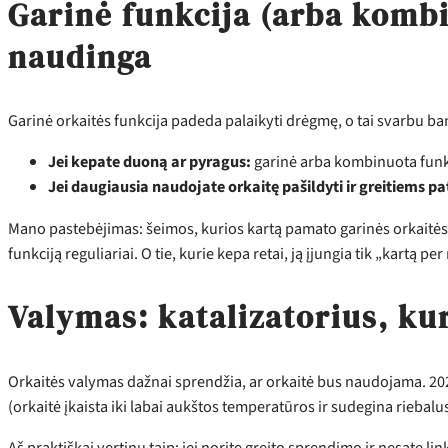
Garinė funkcija (arba kombi
naudinga
Garinė orkaitės funkcija padeda palaikyti drėgmę, o tai svarbu ban
Jei kepate duoną ar pyragus:
garinė arba kombinuota funk
Jei daugiausia naudojate orkaitę pašildyti ir greitiems p
Mano pastebėjimas: šeimos, kurios kartą pamato garinės orkaitės r
funkciją reguliariai. O tie, kurie kepa retai, ją įjungia tik „kartą pe
Valymas: katalizatorius, kur
Orkaitės valymas dažnai sprendžia, ar orkaitė bus naudojama. 202
(orkaitė įkaista iki labai aukštos temperatūros ir sudegina riebalus
Aš praktiškai vertinu taip: jei norite greito sprendimo ir nesate lin