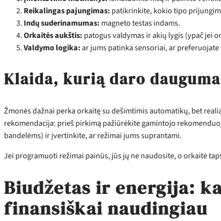
Reikalingas pajungimas:
patikrinkite, kokio tipo prijungim
Indų suderinamumas:
magneto testas indams.
Orkaitės aukštis:
patogus valdymas ir akių lygis (ypač jei o
Valdymo logika:
ar jums patinka sensoriai, ar preferuojat
Klaida, kurią daro dauguma
Žmonės dažnai perka orkaitę su dešimtimis automatikų, bet realia
rekomendacija: prieš pirkimą pažiūrėkite gamintojo rekomenduoj
bandelėms) ir įvertinkite, ar režimai jums suprantami.
Jei programuoti režimai painūs, jūs jų ne naudosite, o orkaitė taps
Biudžetas ir energija: k
finansiškai naudingiau