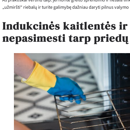
„užmiršti“ riebalų ir turite galimybę dažniau daryti pilnus valymo 
Indukcinės kaitlentės i
nepasimesti tarp priedų