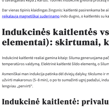
o savaitgaliais kepa 2 kartus. Tuomet indukcinė greitina procesą ma
Dar vienas tipinis klaidingas žingsnis: kaitlentė pasirenkama be
reikalauja magnetiškai suderinamo
indo dugno, o kaitlentės su ka
Indukcinės kaitlentės vs
elementai): skirtumai, k
Indukcinė kaitlentė realiai gamina kitaip: šiluma generuojama pači
temperatūros valdymą. Elektrinė kaitlentė šildo elementą, o šiluma
Asmeniškai man indukcija patinka dėl dviejų dalykų: tikslumo ir m
užvirti makaronus (5–8 min), o po to sumažinti ugnį padažui, indukc
lengviau „pervirti“.
Indukcinė kaitlentė: prival