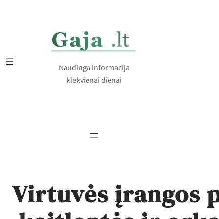
Eiti
prie
turinio
Naudinga informacija
kiekvienai dienai
Virtuvės įrangos 