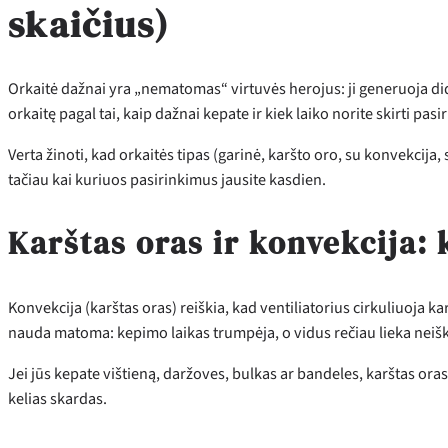
skaičius)
Orkaitė dažnai yra „nematomas“ virtuvės herojus: ji generuoja didž
orkaitę pagal tai, kaip dažnai kepate ir kiek laiko norite skirti pas
Verta žinoti, kad orkaitės tipas (garinė, karšto oro, su konvekcij
tačiau kai kuriuos pasirinkimus jausite kasdien.
Karštas oras ir konvekcija: 
Konvekcija (karštas oras) reiškia, kad ventiliatorius cirkuliuoja ka
nauda matoma: kepimo laikas trumpėja, o vidus rečiau lieka neiš
Jei jūs kepate vištieną, daržoves, bulkas ar bandeles, karštas oras
kelias skardas.