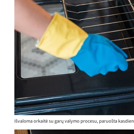
Išvaloma orkaitė su garų valymo procesu, paruošta kasdie