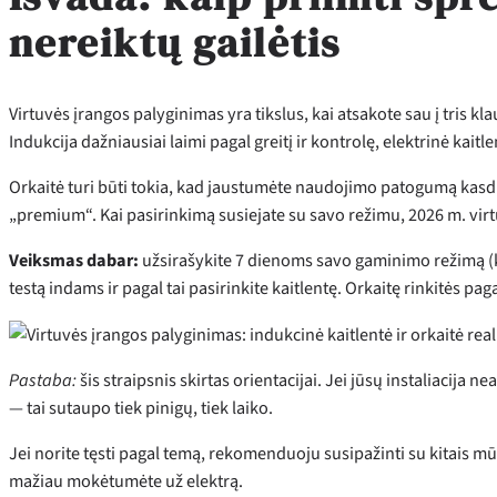
nereiktų gailėtis
Virtuvės įrangos palyginimas yra tikslus, kai atsakote sau į tris kla
Indukcija dažniausiai laimi pagal greitį ir kontrolę, elektrinė kai
Orkaitė turi būti tokia, kad jaustumėte naudojimo patogumą kasdie
„premium“. Kai pasirinkimą susiejate su savo režimu, 2026 m. vir
Veiksmas dabar:
užsirašykite 7 dienoms savo gaminimo režimą (kie
testą indams ir pagal tai pasirinkite kaitlentę. Orkaitę rinkitės pag
Pastaba:
šis straipsnis skirtas orientacijai. Jei jūsų instaliacija 
— tai sutaupo tiek pinigų, tiek laiko.
Jei norite tęsti pagal temą, rekomenduoju susipažinti su kitais mū
mažiau mokėtumėte už elektrą.