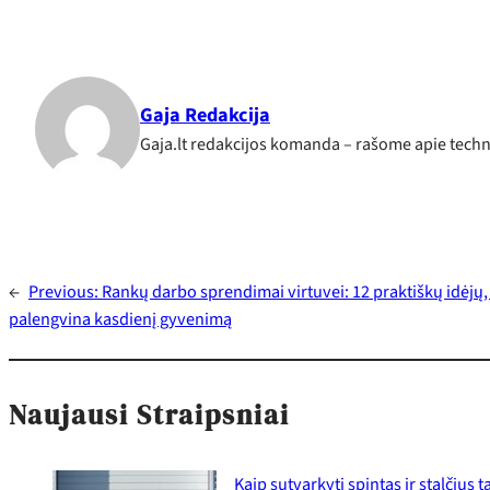
Gaja Redakcija
Gaja.lt redakcijos komanda – rašome apie techno
←
Previous:
Rankų darbo sprendimai virtuvei: 12 praktiškų idėjų,
palengvina kasdienį gyvenimą
Naujausi Straipsniai
Kaip sutvarkyti spintas ir stalčius