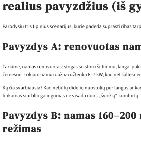
realius pavyzdžius (iš 
Parodysiu tris tipinius scenarijus, kurie padeda suprasti ribas tarp 
Pavyzdys A: renovuotas nam
Tarkime, namas renovuotas: stogas su storu šiltinimu, langai pake
žemesnė. Tokiam namui dažnai užtenka 6–7 kW, kad net šaltesnėm
Ką čia svarbiausia? Kad nebūtų didelių nuostolių per langus ar kad
tinkamas siurblio galingumas ne visada duos „šviežią“ komfortą.
Pavyzdys B: namas 160–200 
režimas