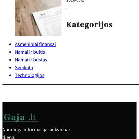
2026-05-27
Kategorijos
Asmeniniai finansai
Namai ir buitis
Namai ir būstas
Sveikata
Technologijos
Naudinga informacija kiekvienai
dienai