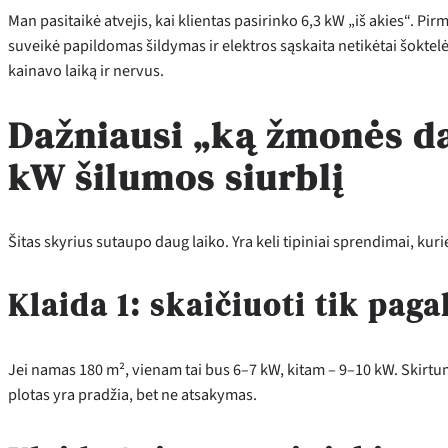
Man pasitaikė atvejis, kai klientas pasirinko 6,3 kW „iš akies“. Pi
suveikė papildomas šildymas ir elektros sąskaita netikėtai šokte
kainavo laiką ir nervus.
Dažniausi „ką žmonės da
kW šilumos siurblį
Šitas skyrius sutaupo daug laiko. Yra keli tipiniai sprendimai, kur
Klaida 1: skaičiuoti tik paga
Jei namas 180 m², vienam tai bus 6–7 kW, kitam – 9–10 kW. Skirtu
plotas yra pradžia, bet ne atsakymas.