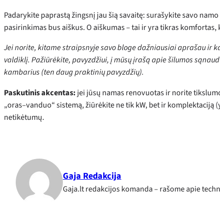
Padarykite paprastą žingsnį jau šią savaitę: surašykite savo namo
pasirinkimas bus aiškus. O aiškumas – tai ir yra tikras komfortas,
Jei norite, kitame straipsnyje savo bloge dažniausiai aprašau ir k
valdiklį. Pažiūrėkite, pavyzdžiui, į mūsų įrašą apie šilumos sąnau
kambarius (ten daug praktinių pavyzdžių).
Paskutinis akcentas:
jei jūsų namas renovuotas ir norite tikslumo,
„oras–vanduo“ sistemą, žiūrėkite ne tik kW, bet ir komplektaciją (
netikėtumų.
Gaja Redakcija
Gaja.lt redakcijos komanda – rašome apie techno