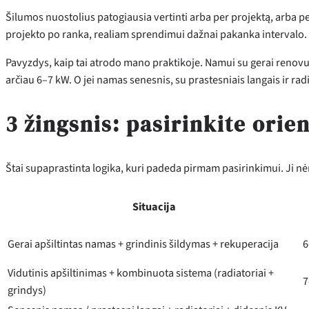
Šilumos nuostolius patogiausia vertinti arba per projektą, arba p
projekto po ranka, realiam sprendimui dažnai pakanka intervalo.
Pavyzdys, kaip tai atrodo mano praktikoje. Namui su gerai renovuo
arčiau 6–7 kW. O jei namas senesnis, su prastesniais langais ir radi
3 žingsnis: pasirinkite orie
Štai supaprastinta logika, kuri padeda pirmam pasirinkimui. Ji nė
Situacija
Gerai apšiltintas namas + grindinis šildymas + rekuperacija
6
Vidutinis apšiltinimas + kombinuota sistema (radiatoriai +
7
grindys)