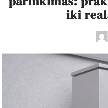
parinkimas: prakt
iki rea