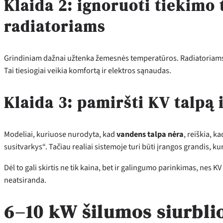
Klaida 2: ignoruoti tiekimo
radiatoriams
Grindiniam dažnai užtenka žemesnės temperatūros. Radiatoriams 
Tai tiesiogiai veikia komfortą ir elektros sąnaudas.
Klaida 3: pamiršti KV talpą 
Modeliai, kuriuose nurodyta, kad
vandens talpa nėra
, reiškia, 
susitvarkys“. Tačiau realiai sistemoje turi būti įrangos grandis, k
Dėl to gali skirtis ne tik kaina, bet ir galingumo parinkimas, nes 
neatsiranda.
6–10 kW šilumos siurbli