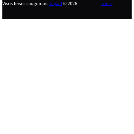
Visos teisės saugomos.
Gaja.lt
© 2026
Top ↑