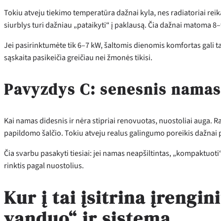
Tokiu atveju tiekimo temperatūra dažnai kyla, nes radiatoriai reik
siurblys turi dažniau „pataikyti“ į paklausą. Čia dažnai matoma 8–
Jei pasirinktumėte tik 6–7 kW, šaltomis dienomis komfortas gali ta
sąskaita pasikeičia greičiau nei žmonės tikisi.
Pavyzdys C: senesnis namas
Kai namas didesnis ir nėra stipriai renovuotas, nuostoliai auga. 
papildomo šalčio. Tokiu atveju realus galingumo poreikis dažnai p
Čia svarbu pasakyti tiesiai: jei namas neapšiltintas, „kompaktuoti
rinktis pagal nuostolius.
Kur į tai įsitrina įreng
vanduo“ ir sistema