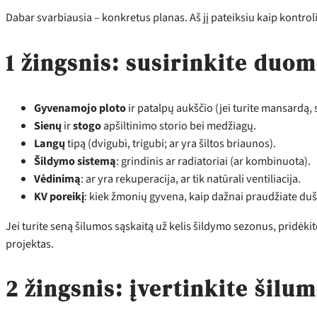
Dabar svarbiausia – konkretus planas. Aš jį pateiksiu kaip kontrol
1 žingsnis: susirinkite duo
Gyvenamojo ploto
ir patalpų aukščio (jei turite mansardą, 
Sienų
ir
stogo
apšiltinimo storio bei medžiagų.
Langų
tipą (dvigubi, trigubi; ar yra šiltos briaunos).
Šildymo sistemą
: grindinis ar radiatoriai (ar kombinuota).
Vėdinimą
: ar yra rekuperacija, ar tik natūrali ventiliacija.
KV poreikį
: kiek žmonių gyvena, kaip dažnai praudžiate duše
Jei turite seną šilumos sąskaitą už kelis šildymo sezonus, pridėkit
projektas.
2 žingsnis: įvertinkite šilu