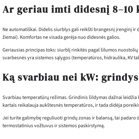
Ar geriau imti didesnį 8–10 
Ne automatiškai. Didelis siurblys gali reikšti brangesnį įrenginį 
žiemai). Komfortas ne visada gerėja nuo didesnės galios.
Geriausias principas toks: siurblį rinkitės pagal šilumos nuostolių i
svarbesnės yra sistemos sąlygos (temperatūros, hidraulika, KV talp
Ką svarbiau nei kW: grindys
Svarbiau temperatūrų režimas. Grindinis šildymas dažnai leidžia l
kartais reikalauja aukštesnės temperatūros, ir tada didėja poreiki
Jei turite galimybę reguliuoti grindų zonas ir balansą, tai padaro 
termostatinius vožtuvus ir sistemos paskirstymą.