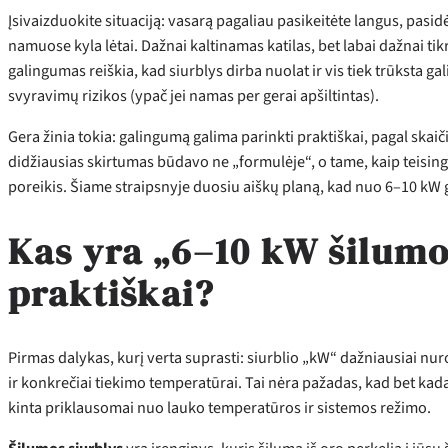
Įsivaizduokite situaciją: vasarą pagaliau pasikeitėte langus, pasi
namuose kyla lėtai. Dažnai kaltinamas katilas, bet labai dažnai tik
galingumas reiškia, kad siurblys dirba nuolat ir vis tiek trūksta ga
svyravimų rizikos (ypač jei namas per gerai apšiltintas).
Gera žinia tokia: galingumą galima parinkti praktiškai, pagal skaičiu
didžiausias skirtumas būdavo ne „formulėje“, o tame, kaip teisin
poreikis. Šiame straipsnyje duosiu aiškų planą, kad nuo 6–10 kW g
Kas yra „6–10 kW šilumos
praktiškai?
Pirmas dalykas, kurį verta suprasti: siurblio „kW“ dažniausiai nu
ir konkrečiai tiekimo temperatūrai. Tai nėra pažadas, kad bet kada 
kinta priklausomai nuo lauko temperatūros ir sistemos režimo.