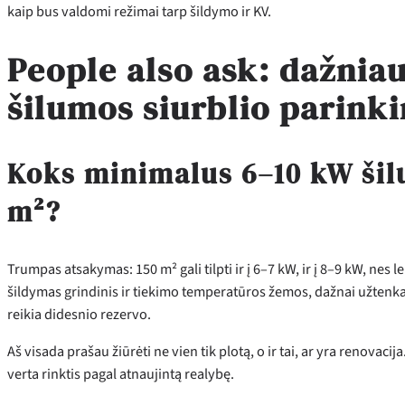
kaip bus valdomi režimai tarp šildymo ir KV.
People also ask: dažnia
šilumos siurblio parink
Koks minimalus 6–10 kW šil
m²?
Trumpas atsakymas: 150 m² gali tilpti ir į 6–7 kW, ir į 8–9 kW, nes 
šildymas grindinis ir tiekimo temperatūros žemos, dažnai užtenka 
reikia didesnio rezervo.
Aš visada prašau žiūrėti ne vien tik plotą, o ir tai, ar yra renovacij
verta rinktis pagal atnaujintą realybę.