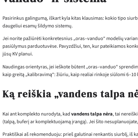
Pasirinkus galingumą, iškart kyla kitas klausimas: kokio tipo si
daugeliui esamų šildymo sistemų.
Jei norite pažiūrėti konkretesnius „oras–vanduo“ modelių variantus 
pasiūlymus parduotuvėse. Pavyzdžiui, ten, kur pateikiamos konkreči
jūsų KV planui.
Naudingas orientyras, jei ieškote būtent „oras–vanduo“ sprendimo
kaip greitą „kalibravimą“: žiūriu, kaip realiai rinkoje siūlomi 6–1
Ką reiškia „vandens talpa n
Kai ant komplekto nurodyta, kad
vandens talpa nėra
, tai nereiš
(talpą, buferį ar komplektuojamą įrangą). Jei šito nesuplanuojate, vė
Praktiškai aš rekomenduoju: prieš galutinai renkantis siurblį, iš ka