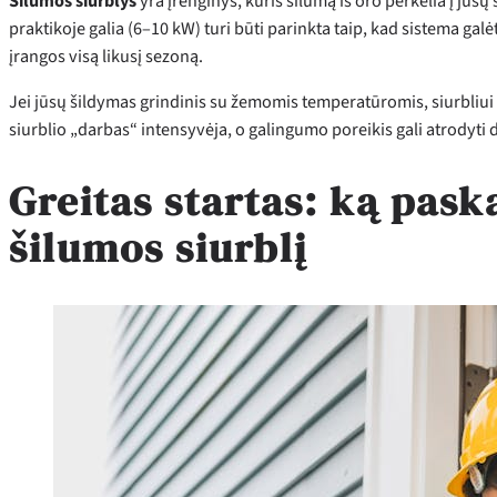
Šilumos siurblys
yra įrenginys, kuris šilumą iš oro perkelia į jūs
praktikoje galia (6–10 kW) turi būti parinkta taip, kad sistema ga
įrangos visą likusį sezoną.
Jei jūsų šildymas grindinis su žemomis temperatūromis, siurbliui d
siurblio „darbas“ intensyvėja, o galingumo poreikis gali atrodyti d
Greitas startas: ką pask
šilumos siurblį