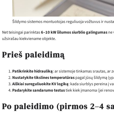
Šildymo sistemos montuotojas reguliuoja vožtuvus ir nusta
Net teisingai parinktas
6–10 kW šilumos siurblio galingumas
ne v
užsirašau kiekviename objekte.
Prieš paleidimą
Patikrinkite hidrauliką
: ar sistemoje tinkamas srautas, ar
Nustatykite tikslines temperatūras
pagal jūsų šildymą (yp
Aiškiai sureguliuokite KV logiką
: kada siurblys pereina į va
Padarykite sandarumo testus
tiek kiek įmanoma (jei renov
Po paleidimo (pirmos 2–4 sa