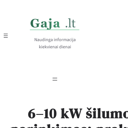
Eiti
prie
turinio
Naudinga informacija
kiekvienai dienai
6–10 kW šilumo