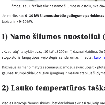
Žmogus su užrašais tikrina namo šilumos nuostolių skaiči
Jei norite, kad
6–10 kW šilumos siurblio galingumo parinkimas
labiau link 9–10 kW.
1) Namo šilumos nuostoliai (
„Kvadratų“ taisyklė (pvz., „10 kW už 200 m²“) dažnai klaidina. Du 1
stogo storis, langų tipas, vėjo slėgis, sandarumas ir net tai,
kaip į
Dažniausias mano matytas scenarijus: žmogus skaičiuoja tik plotą, 
gaunasi trumpi ciklai, daugiau įjungimų ir mažiau stabilus šildyma
2) Lauko temperatūros taškas
Visoje Lietuvoje žiemos skiriasi, bet dar labiau skiriasi tai, kaip