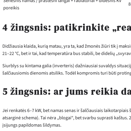
Senesnis namas / prastesni langai + radiatoriai + didesnis KV
8
poreikis
4 žingsnis: patikrinkite „r
Didžiausia klaida, kurią matau, yra ta, kad žmonės žiūri tik į maks
21–22 °C, bet ir tai, kad temperatūra bus stabili, be didelių „svyr
Siurblys su kintama galia (inverteris) dažniausiai suvaldys situacij
šalčiausiomis dienomis atsiliks. Todėl kompromis turi būti protin
5 žingsnis: ar jums reikia d
Jei renkatės 6–7 kW, bet namas senas ir šalčiausiais laikotarpiais
atsarginė schema). Tai nėra „blogai“, bet svarbu suprasti kaštus. 2
įsijungs papildomas šildymas.