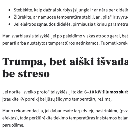
Stebėkite, kaip dažnai siurblys įsijungia ir ar nėra per didel
Žiūrėkite, ar namuose temperatūra stabili, ar „pila“ ir svyru
Jei elektros sąnaudos didelės, pirmiausia tikrinu parametrus
Man svarbiausia taisyklė: jei po paleidimo viskas atrodo gerai, bet 
per arti arba nustatytos temperatūros netinkamos. Tuomet korekci
Trumpa, bet aiški išvada
be streso
Jei norite „sveiko proto“ taisyklės, ji tokia:
6–10 kW šilumos siur
įtraukite KV poreikį bei jūsų šildymo temperatūrų režimą.
Mano rekomendacija, jei dabar esate tarp dviejų pasirinkimų (pvz., 
efektas), tada peržiūrėkite tiekimo temperatūras ir sistemos bal
paruošime.