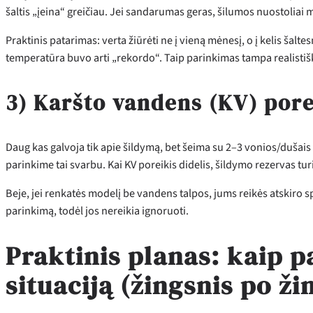
šaltis „įeina“ greičiau. Jei sandarumas geras, šilumos nuostoliai 
Praktinis patarimas: verta žiūrėti ne į vieną mėnesį, o į kelis šalt
temperatūra buvo arti „rekordo“. Taip parinkimas tampa realistiš
3) Karšto vandens (KV) pore
Daug kas galvoja tik apie šildymą, bet šeima su 2–3 vonios/dušais 
parinkime tai svarbu. Kai KV poreikis didelis, šildymo rezervas tu
Beje, jei renkatės modelį be vandens talpos, jums reikės atskiro s
parinkimą, todėl jos nereikia ignoruoti.
Praktinis planas: kaip p
situaciją (žingsnis po ži