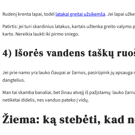
Rudenį krenta lapai, todėl
latakai greitai užsikemša
. Jei lapai užk
Patirtis: jei turi skardinius latakus, kartais užtenka greito valymo 
karto. Nereikia laukti iki pirmo sniego.
4) Išorės vandens taškų ru
Jei prie namo yra lauko čiaupai ar žarnos, pasirūpink jų apsauga n
dangtelius.
Man tai skamba banaliai, bet žinau atvejį iš pažįstamų: lauko žar
netikėtai didelis, nes vanduo pateko į vidų.
Žiema: ką stebėti, kad 