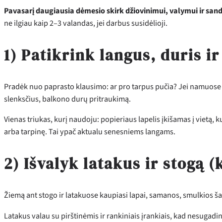
Pavasarį daugiausia dėmesio skirk džiovinimui, valymui ir san
ne ilgiau kaip 2–3 valandas, jei darbus susidėlioji.
1) Patikrink langus, duris i
Pradėk nuo paprasto klausimo: ar pro tarpus pučia? Jei namuose šą
slenksčius, balkono durų pritraukimą.
Vienas triukas, kurį naudoju: popieriaus lapelis įkišamas į vietą, ku
arba tarpinę. Tai ypač aktualu senesniems langams.
2) Išvalyk latakus ir stogą 
Žiemą ant stogo ir latakuose kaupiasi lapai, samanos, smulkios šako
Latakus valau su pirštinėmis ir rankiniais įrankiais, kad nesugadinč