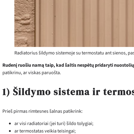
Radiatorius šildymo sistemoje su termostatu ant sienos, pa
Rudenį ruošiu namą taip, kad šaltis nespėtų pridaryti nuostolių
patikrinu, ar viskas paruošta.
1) Šildymo sistema ir termo
Prieš pirmas rimtesnes šalnas patikrink:
ar visi radiatoriai (jei turi) šildo tolygiai;
ar termostatas veikia teisingai;