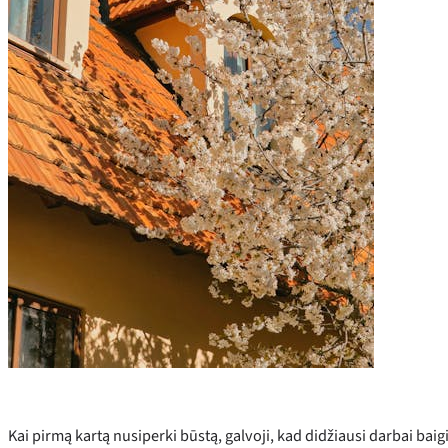
Kai pirmą kartą nusiperki būstą, galvoji, kad didžiausi darbai ba