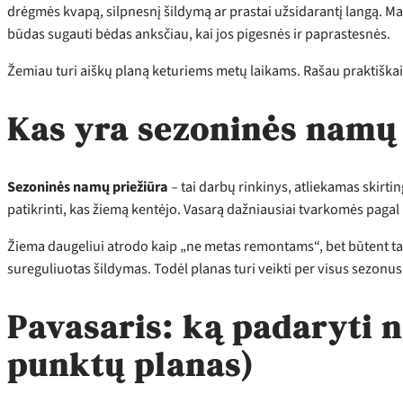
drėgmės kvapą, silpnesnį šildymą ar prastai užsidarantį langą. Man
būdas sugauti bėdas anksčiau, kai jos pigesnės ir paprastesnės.
Žemiau turi aiškų planą keturiems metų laikams. Rašau praktiškai: 
Kas yra sezoninės namų p
Sezoninės namų priežiūra
– tai darbų rinkinys, atliekamas skirting
patikrinti, kas žiemą kentėjo. Vasarą dažniausiai tvarkomės pagal
Žiema daugeliui atrodo kaip „ne metas remontams“, bet būtent tad
sureguliuotas šildymas. Todėl planas turi veikti per visus sezonus, 
Pavasaris: ką padaryti 
punktų planas)