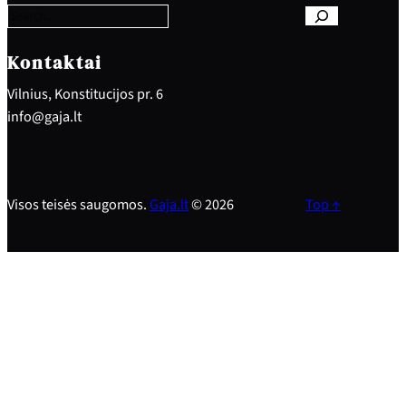
r
c
h
Kontaktai
Vilnius, Konstitucijos pr. 6
info@gaja.lt
Visos teisės saugomos.
Gaja.lt
© 2026
Top ↑