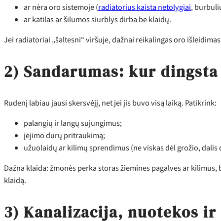
ar nėra oro sistemoje (
radiatorius kaista netolygiai
, burbuli
ar katilas ar šilumos siurblys dirba be klaidų.
Jei radiatoriai „šaltesni“ viršuje, dažnai reikalingas oro išleidimas
2) Sandarumas: kur dingsta
Rudenį labiau jausi skersvėjį, net jei jis buvo visą laiką. Patikrink:
palangių ir langų sujungimus;
įėjimo durų pritraukimą;
užuolaidų ar kilimų sprendimus (ne viskas dėl grožio, dalis 
Dažna klaida: žmonės perka storas žiemines pagalves ar kilimus, b
klaidą.
3) Kanalizacija, nuotekos ir