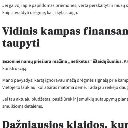
Jei galvoji apie papildomas priemones, verta perskaityti ir mūsų 
kaip suvaldyti drėgmę, kai ji kyla staiga.
Vidinis kampas finansam
taupyti
Sezoninė namų priežiūra mažina „netikėtus“ išlaidų šuolius.
Ka
konstrukciją.
Mano pavyzdys: kartą ignoravau mažą drėgmės signalą prie kampo. Pi
Vietoje to laukiau, kol atsiras matoma dėmė. Tada jau reikėjo dau
Jei tau aktualu biudžetas, pasižiūrėk ir į smulkių sutaupymų planą
smulkioms detalėms.
Dažniausios klaidos, ku