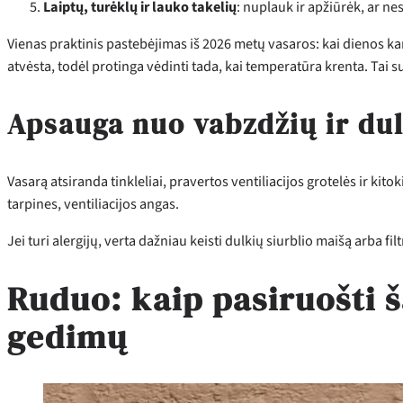
Laiptų, turėklų ir lauko takelių
: nuplauk ir apžiūrėk, ar nes
Vienas praktinis pastebėjimas iš 2026 metų vasaros: kai dienos ka
atvėsta, todėl protinga vėdinti tada, kai temperatūra krenta. Tai
Apsauga nuo vabzdžių ir du
Vasarą atsiranda tinkleliai, pravertos ventiliacijos grotelės ir kit
tarpines, ventiliacijos angas.
Jei turi alergijų, verta dažniau keisti dulkių siurblio maišą arba f
Ruduo: kaip pasiruošti š
gedimų