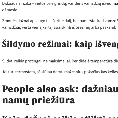
Didžiausia rizika – vietos prie grindų, vandens vamzdžių išvedimai,
dėmesio.
Žmonės dažnai apsaugo tik išorinę dalį, bet pamiršta, kad vamzdži
vamzdžiai, verta vieną kartą išsiaiškinti iš brėžinių arba paskambi
Šildymo režimai: kaip išven
Šildyti reikia protingai, ne maksimaliai. Per didelė temperatūra 
Jei turi termostatą, aš siūlau daryti mažesnius pokyčius kas kelia
People also ask: dažniau
namų priežiūra