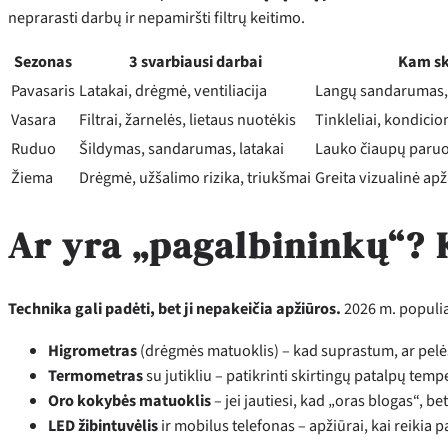
neprarasti darbų ir nepamiršti filtrų keitimo.
Sezonas
3 svarbiausi darbai
Kam sk
Pavasaris
Latakai, drėgmė, ventiliacija
Langų sandarumas, 
Vasara
Filtrai, žarnelės, lietaus nuotėkis
Tinkleliai, kondicio
Ruduo
Šildymas, sandarumas, latakai
Lauko čiaupų paruoš
Žiema
Drėgmė, užšalimo rizika, triukšmai
Greita vizualinė apž
Ar yra „pagalbininkų“? 
Technika gali padėti, bet ji nepakeičia apžiūros.
2026 m. populiar
Higrometras
(drėgmės matuoklis) – kad suprastum, ar pelės
Termometras
su jutikliu – patikrinti skirtingų patalpų tem
Oro kokybės matuoklis
– jei jautiesi, kad „oras blogas“, be
LED žibintuvėlis
ir mobilus telefonas – apžiūrai, kai reikia