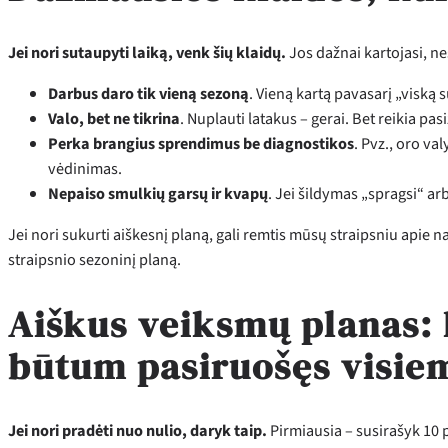
Jei nori sutaupyti laiką, venk šių klaidų.
Jos dažnai kartojasi, n
Darbus daro tik vieną sezoną
. Vieną kartą pavasarį „viską
Valo, bet ne tikrina
. Nuplauti latakus – gerai. Bet reikia pa
Perka brangius sprendimus be diagnostikos
. Pvz., oro va
vėdinimas.
Nepaiso smulkių garsų ir kvapų
. Jei šildymas „spragsi“ ar
Jei nori sukurti aiškesnį planą, gali remtis mūsų straipsniu apie n
straipsnio sezoninį planą.
Aiškus veiksmų planas: 
būtum pasiruošęs visie
Jei nori pradėti nuo nulio, daryk taip.
Pirmiausia – susirašyk 10 p