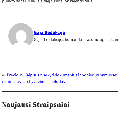
punkto dabar, o likusią dalį susidėliok kalendoriuje.
Gaja Redakcija
Gaja.lt redakcijos komanda – rašome apie techno
←
Previous:
Kaip susitvarkyti dokumentus ir popierius namuose: d
minimalus „archyvavimo“ metodas
Naujausi Straipsniai