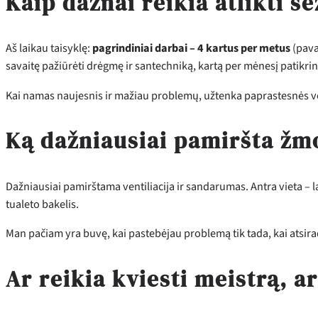
Kaip dažnai reikia atlikti 
Aš laikau taisyklę:
pagrindiniai darbai – 4 kartus per metus
(pava
savaitę pažiūrėti drėgmę ir santechniką, kartą per mėnesį patikrinti 
Kai namas naujesnis ir mažiau problemų, užtenka paprastesnės vers
Ką dažniausiai pamiršta žm
Dažniausiai pamirštama ventiliacija ir sandarumas. Antra vieta – la
tualeto bakelis.
Man pačiam yra buvę, kai pastebėjau problemą tik tada, kai atsira
Ar reikia kviesti meistrą, 