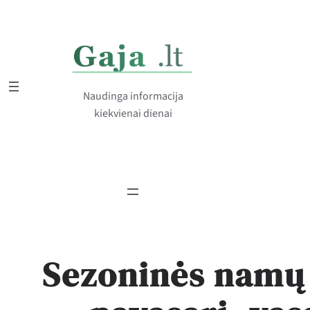
Eiti
prie
turinio
Naudinga informacija
kiekvienai dienai
Sezoninės namų 