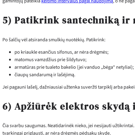
gamintojų pateikia
keitimo intervalus pagal naudojimą
, o ne paga
5) Patikrink santechniką ir
Po šalčių vėl atsiranda smulkių nuotėkių. Patikrink:
po kriaukle esančius sifonus, ar nėra drėgmės;
matomus vamzdžius prie šildytuvo;
armatūras prie tualeto bakelio (jei vanduo „bėga“ netyliai);
čiaupų sandarumą ir lašėjimą.
Jei pagauni lašelį, dažniausiai užtenka suveržti tarpiklį arba pakei
6) Apžiūrėk elektros skydą 
Čia svarbu saugumas. Neatidarinėk nieko, jei nesijauti užtikrintai. 
tvarkingai priglausti, ar nėra drėgmės pėdsakų skyde.