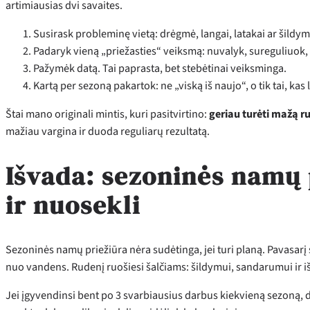
artimiausias dvi savaites.
Susirask probleminę vietą: drėgmė, langai, latakai ar šildym
Padaryk vieną „priežasties“ veiksmą: nuvalyk, sureguliuok, 
Pažymėk datą. Tai paprasta, bet stebėtinai veiksminga.
Kartą per sezoną pakartok: ne „viską iš naujo“, o tik tai, kas l
Štai mano originali mintis, kuri pasitvirtino:
geriau turėti mažą rut
mažiau vargina ir duoda reguliarų rezultatą.
Išvada: sezoninės namų p
ir nuosekli
Sezoninės namų priežiūra nėra sudėtinga, jei turi planą. Pavasarį s
nuo vandens. Rudenį ruošiesi šalčiams: šildymui, sandarumui ir išo
Jei įgyvendinsi bent po 3 svarbiausius darbus kiekvieną sezoną, di