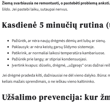
Žiemą svarbiausia ne remontuoti, o pastebėti problemą anksti
šildo. Jei pastebi laiku, sutaupai nervus.
Kasdienė 5 minučių rutina (t
Pažiūrėk, ar nėra naujų drėgmės dėmių ant lubų ar sienų.
Paklausyk: ar nėra keistų garsų šildymo sistemoje.
Patikrink, ar normaliai laikosi temperatūra kambariuose.
Pažiūrėk prie langų: ar stipriai kondensuojasi.
Įvertink kvapus: dūselis, drėgmė, „užgesęs“ oras dažnai reišk
Jei drėgmė pradeda kilti, dažniausiai ne dėl vieno dalyko. Būna:
keliais mažais sprendimais, o ne ieškau vieno kaltininko.
Užšalimo prevencija: kur ž