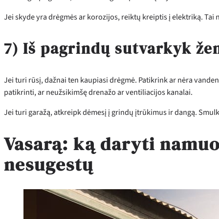
Jei skyde yra drėgmės ar korozijos, reiktų kreiptis į elektriką. Tai n
7) Iš pagrindų sutvarkyk že
Jei turi rūsį, dažnai ten kaupiasi drėgmė. Patikrink ar nėra vand
patikrinti, ar neužsikimšę drenažo ar ventiliacijos kanalai.
Jei turi garažą, atkreipk dėmesį į grindų įtrūkimus ir dangą. Smulk
Vasarą: ką daryti namuo
nesugestų