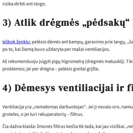
rizika dirbti ant stogo.
3) Atlik drėgmės „pėdsakų“
Ieškok ženklų:
pelėsio dėmės ant kampų, garavimo prie langų, „šal
po to, kai žiemą buvo uždaryta per mažai ventiliacijos.
Aš rekomenduoju įsigyti pigų higrometrą (drėgmės matuoklį). Tik
problemos; jei per drėgna – pelėsis greitai grįžta.
4) Dėmesys ventiliacijai ir 
Ventiliacija yra „nematomas darbuotojas“. Jei ji nevalo oro, namuo
groteles, o jei turi rekuperatorių – filtrus.
Čia dažna klaida: žmonės filtrus keičia tik tada, kai jau visiškai „