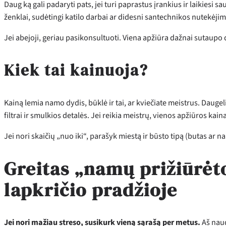
Daug ką gali padaryti pats, jei turi paprastus įrankius ir laikiesi 
ženklai, sudėtingi katilo darbai ar didesni santechnikos nutekėjim
Jei abejoji, geriau pasikonsultuoti. Viena apžiūra dažnai sutaupo
Kiek tai kainuoja?
Kainą lemia namo dydis, būklė ir tai, ar kviečiate meistrus. Daug
filtrai ir smulkios detalės. Jei reikia meistrų, vienos apžiūros ka
Jei nori skaičių „nuo iki“, parašyk miestą ir būsto tipą (butas ar na
Greitas „namų prižiūrėto
lapkričio pradžioje
Jei nori mažiau streso, susikurk vieną sąrašą per metus.
Aš naud