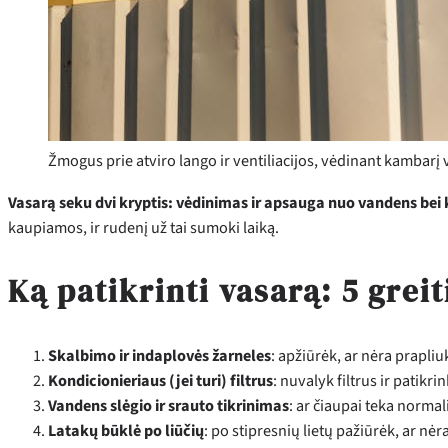
Žmogus prie atviro lango ir ventiliacijos, vėdinant kambarį 
Vasarą seku dvi kryptis: vėdinimas ir apsauga nuo vandens bei 
kaupiamos, ir rudenį už tai sumoki laiką.
Ką patikrinti vasarą: 5 greit
Skalbimo ir indaplovės žarneles
: apžiūrėk, ar nėra prapliu
Kondicionieriaus (jei turi) filtrus
: nuvalyk filtrus ir patikr
Vandens slėgio ir srauto tikrinimas
: ar čiaupai teka normal
Latakų būklė po liūčių
: po stipresnių lietų pažiūrėk, ar n