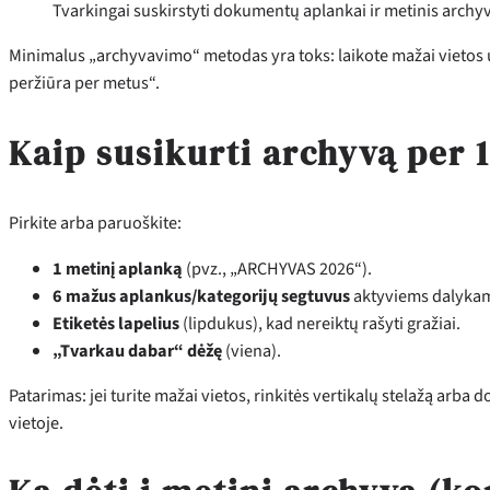
Tvarkingai suskirstyti dokumentų aplankai ir metinis arch
Minimalus „archyvavimo“ metodas yra toks: laikote mažai vietos už
peržiūra per metus“.
Kaip susikurti archyvą per 
Pirkite arba paruoškite:
1 metinį aplanką
(pvz., „ARCHYVAS 2026“).
6 mažus aplankus/kategorijų segtuvus
aktyviems dalyka
Etiketės lapelius
(lipdukus), kad nereiktų rašyti gražiai.
„Tvarkau dabar“ dėžę
(viena).
Patarimas: jei turite mažai vietos, rinkitės vertikalų stelažą arb
vietoje.