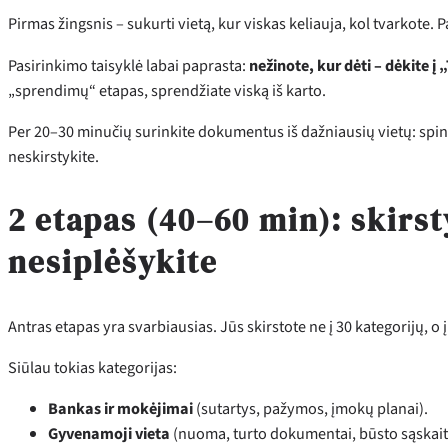
Pirmas žingsnis – sukurti vietą, kur viskas keliauja, kol tvarkote. P
Pasirinkimo taisyklė labai paprasta:
nežinote, kur dėti – dėkite 
„sprendimų“ etapas, sprendžiate viską iš karto.
Per 20–30 minučių surinkite dokumentus iš dažniausių vietų: spi
neskirstykite.
2 etapas (40–60 min): skirst
nesiplėšykite
Antras etapas yra svarbiausias. Jūs skirstote ne į 30 kategorijų, o
Siūlau tokias kategorijas:
Bankas ir mokėjimai
(sutartys, pažymos, įmokų planai).
Gyvenamoji vieta
(nuoma, turto dokumentai, būsto sąskait