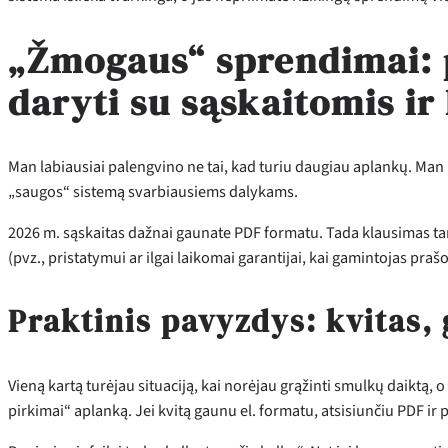
„Žmogaus“ sprendimai: 
daryti su sąskaitomis ir 
Man labiausiai palengvino ne tai, kad turiu daugiau aplankų. Man 
„saugos“ sistemą svarbiausiems dalykams.
2026 m. sąskaitas dažnai gaunate PDF formatu. Tada klausimas ta
(pvz., pristatymui ar ilgai laikomai garantijai, kai gamintojas prašo
Praktinis pavyzdys: kvitas, g
Vieną kartą turėjau situaciją, kai norėjau grąžinti smulkų daiktą, 
pirkimai“ aplanką. Jei kvitą gaunu el. formatu, atsisiunčiu PDF ir