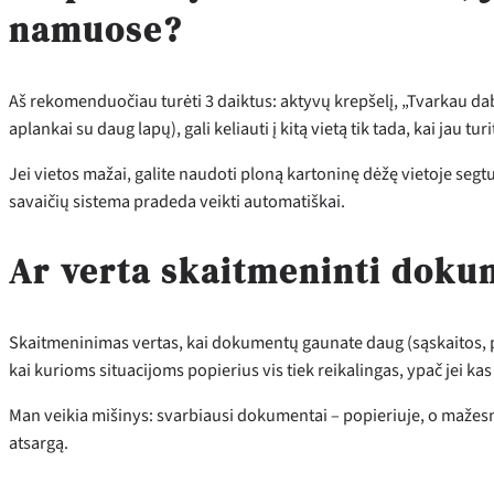
namuose?
Aš rekomenduočiau turėti 3 daiktus: aktyvų krepšelį, „Tvarkau daba
aplankai su daug lapų), gali keliauti į kitą vietą tik tada, kai jau tur
Jei vietos mažai, galite naudoti ploną kartoninę dėžę vietoje seg
savaičių sistema pradeda veikti automatiškai.
Ar verta skaitmeninti dok
Skaitmeninimas vertas, kai dokumentų gaunate daug (sąskaitos, pa
kai kurioms situacijoms popierius vis tiek reikalingas, ypač jei kas
Man veikia mišinys: svarbiausi dokumentai – popieriuje, o mažesni
atsargą.