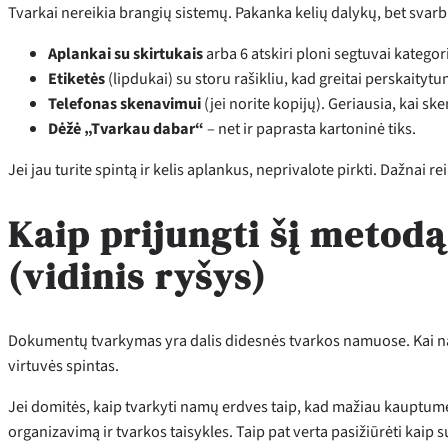
Tvarkai nereikia brangių sistemų. Pakanka kelių dalykų, bet svarb
Aplankai su skirtukais
arba 6 atskiri ploni segtuvai kategor
Etiketės
(lipdukai) su storu rašikliu, kad greitai perskaitytu
Telefonas skenavimui
(jei norite kopijų). Geriausia, kai s
Dėžė „Tvarkau dabar“
– net ir paprasta kartoninė tiks.
Jei jau turite spintą ir kelis aplankus, neprivalote pirkti. Dažnai re
Kaip prijungti šį metod
(vidinis ryšys)
Dokumentų tvarkymas yra dalis didesnės tvarkos namuose. Kai namuo
virtuvės spintas.
Jei domitės, kaip tvarkyti namų erdves taip, kad mažiau kauptumėt
organizavimą ir tvarkos taisykles. Taip pat verta pasižiūrėti kaip s