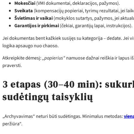
Mokesčiai
(VMI dokumentai, deklaracijos, pažymos).
Sveikata
(kompensacijų popieriai, tyrimų rezultatai, jei laik
Švietimas ir vaikai
(mokyklos sutartys, pažymos, jei aktual
Garantijos ir pirkimai
(čekiai, garantijų lapai, instrukcijos).
Jei dokumentas bent kažkiek susijęs su kategorija – dedate. Jei visi
logika apsaugo nuo chaoso.
Atkreipkite dėmesį:
„popierius“
namuose dažnai reiškia ir lapus iš e
praversti.
3 etapas (30–40 min): sukur
sudėtingų taisyklių
„Archyvavimas“ neturi būti sudėtingas. Minimalus metodas:
vien
peržiūra“.