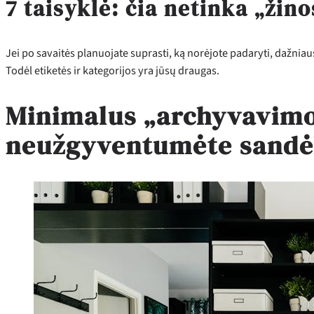
7 taisyklė: čia netinka „žino
Jei po savaitės planuojate suprasti, ką norėjote padaryti, dažniaus
Todėl etiketės ir kategorijos yra jūsų draugas.
Minimalus „archyvavimo“
neužgyventumėte sandė