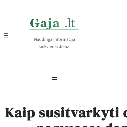
Eiti
prie
turinio
Naudinga informacija
kiekvienai dienai
Kaip susitvarkyti