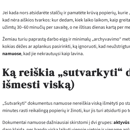
Jei kada nors atsidarėte stalčių ir pamatėte krūvą popierių, kuri
kad nėra aiškios tvarkos: kur dedam, kiek laiko laikom, kaip gre
užimtų 30–60 minučių per savaitę, o ne ištisas dienas kartą per m
Žemiau turiu paprastą darbo eigą ir minimalų „archyvavimo“ metod
kokias dėžes ar aplankus pasirinkti, ką ignoruoti, kad neužstrigt
namuose
, kad jie nekrautuųsi kaip lavina.
Ką reiškia „sutvarkyti
išmesti viską)
„Sutvarkyti“ dokumentus namuose nereiškia viską išmėtyti po stalčiu
minutes rasti reikalingą popierių ir žinoti, kur jis turi atsidurti po 
Dokumentai namuose dažniausiai skirstomi į dvi grupes:
aktyvūs
daro klaidą, nes bando viską laikyti vienoje vietoje ir viename ap