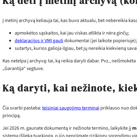
Ką dėti į metinį archyvą (ko
Į metinį archyvą keliauja tai, kas buvo aktualu, bet nebereikia kas
apmokėtos sąskaitos, kai jau viskas atlikta ir nėra ginčų;
deklaracijos ir VMI gauti
dokumentai (jei laikote popieriuje);
sutartys, kurios galioja ilgiau, bet jų nereikia kiekvieną savai
Kas netelpa į archyvą: tai, ką reikia daryti dabar. Pvz., neišmokė
„Garantija“ segtuve.
Ką daryti, kai nežinote, kiek
Čia svarbi pastaba:
teisiniai saugojimo terminai
priklauso nuo doku
principą.
Jei 2026 m. gaunate dokumentą ir nežinote termino, laikykite jį
ma
sistema išlieka tvarkinga, o jūs nepriimate rizikingų sprendimų vie