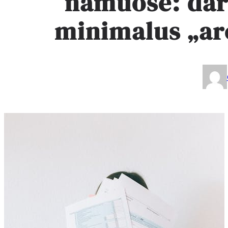
namuose: darb
minimalus „a