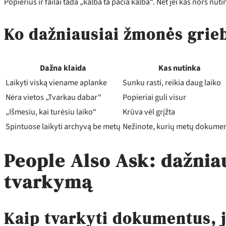
Popierius ir failai tada „kalba ta pačia kalba“. Net jei kas nors nut
Ko dažniausiai žmonės griebi
Dažna klaida
Kas nutinka
Laikyti viską viename aplanke
Sunku rasti, reikia daug laiko
Nėra vietos „Tvarkau dabar“
Popieriai guli visur
„Išmesiu, kai turėsiu laiko“
Krūva vėl grįžta
Spintuose laikyti archyvą be metų
Nežinote, kurių metų dokumen
People Also Ask: dažnia
tvarkymą
Kaip tvarkyti dokumentus, je