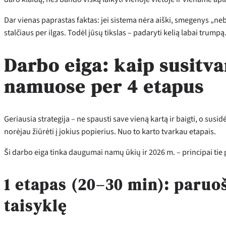
Dar vienas paprastas faktas: jei sistema nėra aiški, smegenys „neb
stalčiaus per ilgas. Todėl jūsų tikslas – padaryti kelią labai trumpą
Darbo eiga: kaip susitv
namuose per 4 etapus
Geriausia strategija – ne spausti save vieną kartą ir baigti, o sus
norėjau žiūrėti į jokius popierius. Nuo to karto tvarkau etapais.
Ši darbo eiga tinka daugumai namų ūkių ir 2026 m. – principai tie 
1 etapas (20–30 min): paruoš
taisyklę