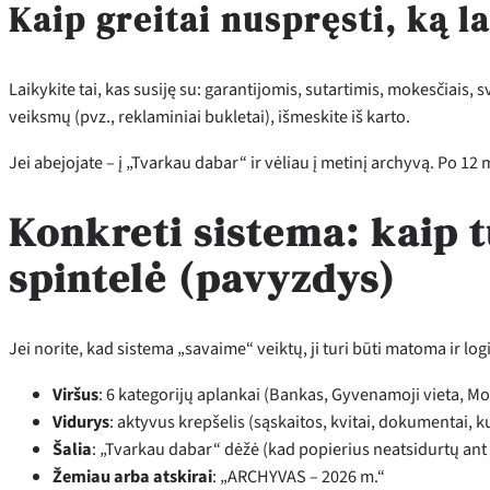
Kaip greitai nuspręsti, ką la
Laikykite tai, kas susiję su: garantijomis, sutartimis, mokesčiais, sv
veiksmų (pvz., reklaminiai bukletai), išmeskite iš karto.
Jei abejojate – į „Tvarkau dabar“ ir vėliau į metinį archyvą. Po 12 
Konkreti sistema: kaip t
spintelė (pavyzdys)
Jei norite, kad sistema „savaime“ veiktų, ji turi būti matoma ir lo
Viršus
: 6 kategorijų aplankai (Bankas, Gyvenamoji vieta, Mok
Vidurys
: aktyvus krepšelis (sąskaitos, kvitai, dokumentai, k
Šalia
: „Tvarkau dabar“ dėžė (kad popierius neatsidurtų ant 
Žemiau arba atskirai
: „ARCHYVAS – 2026 m.“