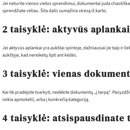
Jei neturite vienos vietos sprendimui, dokumentai juda chaotiškai.
sprendžiate vėliau. Šita dalis sumažina stresą iš karto.
2 taisyklė: aktyvūs aplankai
Jei aktyvūs aplankai yra aukštai spintoje, dažniausiai jie taip ir 
aukštyje, kad nereikėtų lipti ant kėdės.
3 taisyklė: vienas dokument
Kai tik pradėjote tvarkyti, nedėkite dokumentų „į tarpą“. Pavyzdžiui,
reikia apmokėti), arba į konkrečią kategoriją.
4 taisyklė: atsispausdinate t