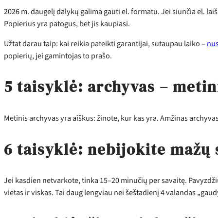
2026 m. daugelį dalykų galima gauti el. formatu. Jei siunčia el. la
Popierius yra patogus, bet jis kaupiasi.
Užtat darau taip: kai reikia pateikti garantijai, sutaupau laiko –
nus
popierių, jei gamintojas to prašo.
5 taisyklė: archyvas – metin
Metinis archyvas yra aiškus: žinote, kur kas yra. Amžinas archyvas 
6 taisyklė: nebijokite mažų
Jei kasdien netvarkote, tinka 15–20 minučių per savaitę. Pavyzdžiu
vietas ir viskas. Tai daug lengviau nei šeštadienį 4 valandas „gaud