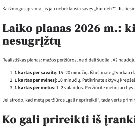
Kai žmogus įpranta, jis jau nebeklausia savęs „kur dėti?“. Jis tiesi
Laiko planas 2026 m.: k
nesugrįžtų
Realistiškas planas: mažos peržiūros, ne dideli šuoliai. Aš naudoju
1 kartas per savaitę
: 15–20 minučių. Ištuštinate „Tvarkau da
1 kartas per mėnesį
: 10 minučių. Patikrinate aktyvų krepšel
1 kartas per metus
: 1–2 valandos. Peržiūrite metinį archyvą
Jei atrodo, kad metų peržiūros „gali neprireikti“, tada verta prim
Ko gali prireikti iš įran