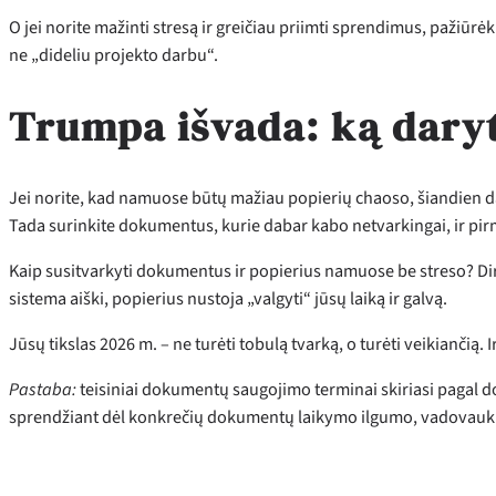
O jei norite mažinti stresą ir greičiau priimti sprendimus, pažiūrėki
ne „dideliu projekto darbu“.
Trumpa išvada: ką daryt
Jei norite, kad namuose būtų mažiau popierių chaoso, šiandien dar
Tada surinkite dokumentus, kurie dabar kabo netvarkingai, ir pirm
Kaip susitvarkyti dokumentus ir popierius namuose be streso? Dir
sistema aiški, popierius nustoja „valgyti“ jūsų laiką ir galvą.
Jūsų tikslas 2026 m. – ne turėti tobulą tvarką, o turėti veikiančią. 
Pastaba:
teisiniai dokumentų saugojimo terminai skiriasi pagal do
sprendžiant dėl konkrečių dokumentų laikymo ilgumo, vadovaukitės 