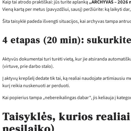
Kaip tai atrodo praktiškai: jūs turite aplanką
„ARCHYVAS – 2026 
Vieną kartą per metus (pavyzdžiui, sausį) peržiūrite: ką laikyti dar,
Šita taisyklė padeda išvengti situacijos, kai archyvas tampa antruo
4 etapas (20 min): sukurkite
Aktyvūs dokumentai turi turėti vietą, kur jie atsiranda automatišk
(virtuve, prie darbo stalo).
Į aktyvų krepšelį dedate tik tai, ką realiai naudojate artimiausiu 
kurį reikia nuskenuoti ar perduoti.
Kai popierius tampa „nebereikalingas dabar“, jis keliauja į katego
Taisyklės, kurios realia
nesilaiko)