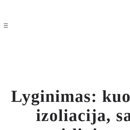
Eiti
prie
turinio
Lyginimas: kuo 
izoliacija, 