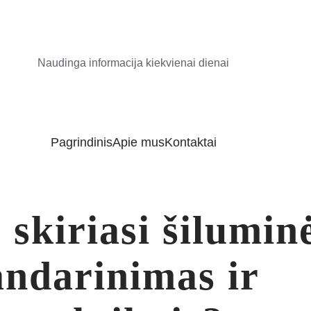
Naudinga informacija kiekvienai dienai
Pagrindinis
Apie mus
Kontaktai
skiriasi šilumin
sandarinimas ir