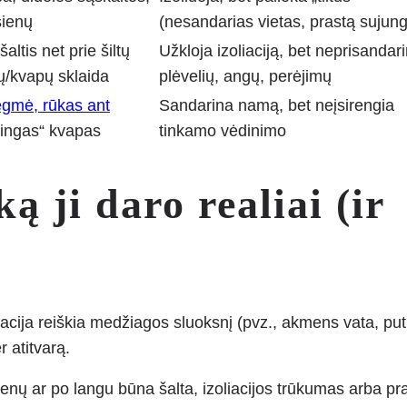
sienų
(nesandarias vietas, prastą sujun
šaltis net prie šiltų
Užkloja izoliaciją, bet neprisandar
ų/kvapų sklaida
plėvelių, angų, perėjimų
ėgmė, rūkas ant
Sandarina namą, bet neįsirengia
jingas“ kvapas
tinkamo vėdinimo
ką ji daro realiai (ir
oliacija reiškia medžiagos sluoksnį (pvz., akmens vata, pu
r atitvarą.
 sienų ar po langu būna šalta, izoliacijos trūkumas arba pra