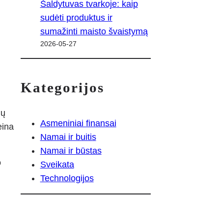
Šaldytuvas tvarkoje: kaip
sudėti produktus ir
sumažinti maisto švaistymą
2026-05-27
Kategorijos
ių
Asmeniniai finansai
eina
Namai ir buitis
Namai ir būstas
o
Sveikata
Technologijos