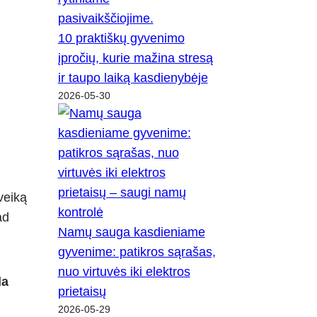
10 praktiškų gyvenimo
įpročių, kurie mažina stresą
ir taupo laiką kasdienybėje
2026-05-30
veiką
ad
Namų sauga kasdieniame
gyvenime: patikros sąrašas,
nuo virtuvės iki elektros
da
prietaisų
2026-05-29