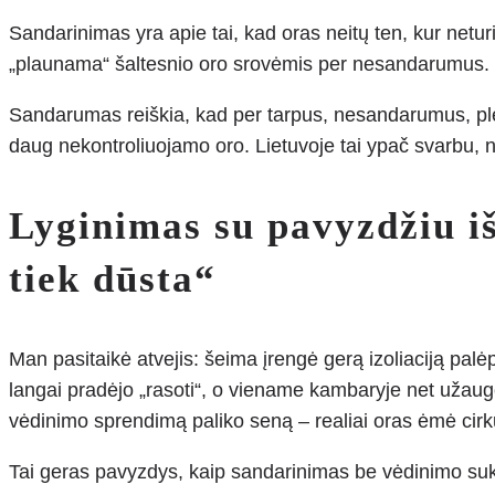
Sandarinimas yra apie tai, kad oras neitų ten, kur neturi e
„plaunama“ šaltesnio oro srovėmis per nesandarumus.
Sandarumas reiškia, kad per tarpus, nesandarumus, plė
daug nekontroliuojamo oro. Lietuvoje tai ypač svarbu, n
Lyginimas su pavyzdžiu iš
tiek dūsta“
Man pasitaikė atvejis: šeima įrengė gerą izoliaciją pal
langai pradėjo „rasoti“, o viename kambaryje net užaugo
vėdinimo sprendimą paliko seną – realiai oras ėmė cirkul
Tai geras pavyzdys, kaip sandarinimas be vėdinimo suke