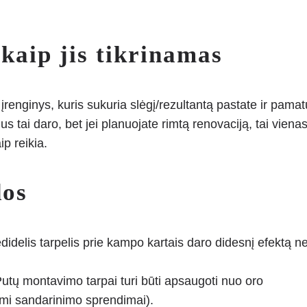
kaip jis tikrinamas
įrenginys, kuris sukuria slėgį/rezultantą pastate ir pamat
tai daro, bet jei planuojate rimtą renovaciją, tai viena
ip reikia.
dos
edidelis tarpelis prie kampo kartais daro didesnį efektą ne
Putų montavimo tarpai turi būti apsaugoti nuo oro
ami sandarinimo sprendimai).