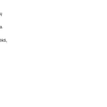
mų
ma
kti,