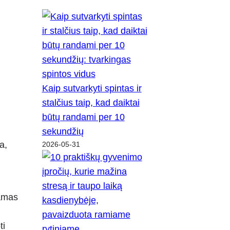
Kaip sutvarkyti spintas ir
stalčius taip, kad daiktai
būtų randami per 10
sekundžių
a,
2026-05-31
jamas
ti