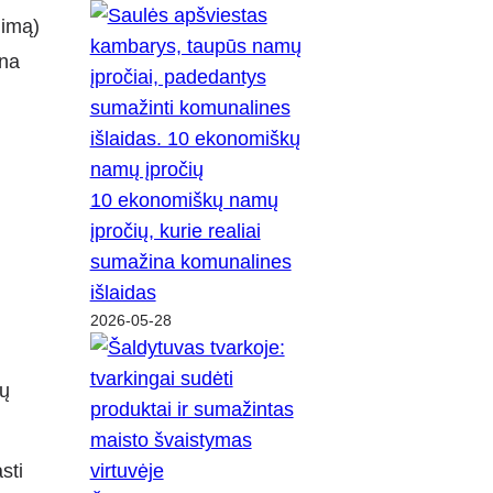
gimą)
ina
10 ekonomiškų namų
įpročių, kurie realiai
sumažina komunalines
išlaidas
2026-05-28
tų
sti