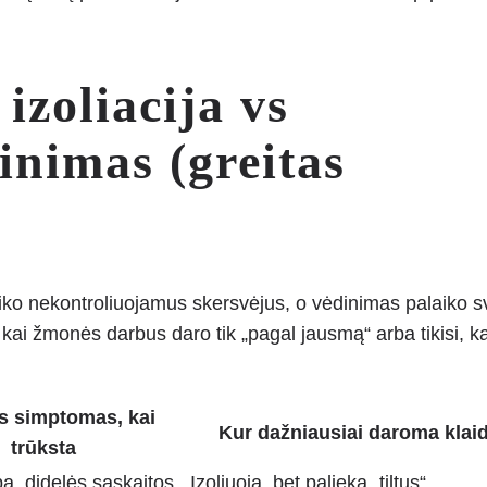
izoliacija vs
inimas (greitas
aiko nekontroliuojamus skersvėjus, o vėdinimas palaiko s
 kai žmonės darbus daro tik „pagal jausmą“ arba tikisi, k
s simptomas, kai
Kur dažniausiai daroma klai
trūksta
pa, didelės sąskaitos,
Izoliuoja, bet palieka „tiltus“