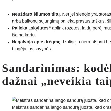
Neuždaro šilumos tiltų
. Net jei sienoje yra stor
arba balkonų sujungimų palieka prastus taškus, ši
Palieka „skylutes“
aplink rozetes, laidų perėjimu
išeina kartu.
Negalvoja apie drėgmę
. Izoliacija nėra atspari 
blogėja jos savybės.
Sandarinimas: kodėl 
dažnai „neveikia tai
Meistras sandarina lango sandūrą juosta, kad ora