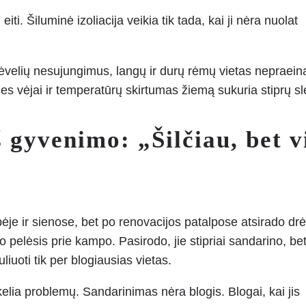
iti. Šiluminė izoliacija veikia tik tada, kai ji nėra nuolat
velių nesujungimus, langų ir durų rėmų vietas nepraeina
es vėjai ir temperatūrų skirtumas žiemą sukuria stiprų sl
 gyvenimo: „Šilčiau, bet v
ėpėje ir sienose, bet po renovacijos patalpose atsirado d
 pelėsis prie kampo. Pasirodo, jie stipriai sandarino, be
iuoti tik per blogiausias vietas.
lia problemų. Sandarinimas nėra blogis. Blogai, kai jis