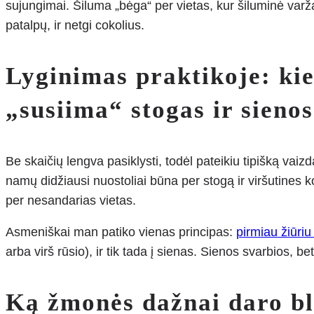
sujungimai. Šiluma „bėga“ per vietas, kur šiluminė varža
patalpų, ir netgi cokolius.
Lyginimas praktikoje: kie
„susiima“ stogas ir sienos
Be skaičių lengva pasiklysti, todėl pateikiu tipišką vai
namų didžiausi nuostoliai būna per stogą ir viršutines k
per nesandarias vietas.
Asmeniškai man patiko vienas principas:
pirmiau žiūriu 
arba virš rūsio), ir tik tada į sienas. Sienos svarbios, 
Ką žmonės dažnai daro blo