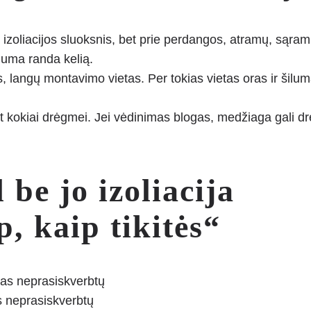
as izoliacijos sluoksnis, bet prie perdangos, atramų, sąra
luma randa kelią.
s, langų montavimo vietas. Per tokias vietas oras ir šilu
bet kokiai drėgmei. Jei vėdinimas blogas, medžiaga gali drė
be jo izoliacija
p, kaip tikitės“
s neprasiskverbtų