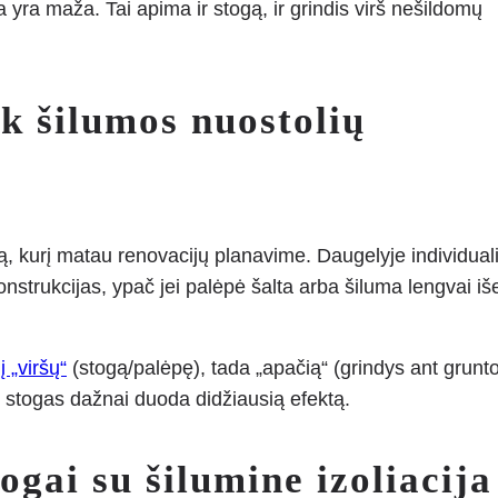
 yra maža. Tai apima ir stogą, ir grindis virš nešildomų
k šilumos nuostolių
zdą, kurį matau renovacijų planavime. Daugelyje individual
onstrukcijas, ypač jei palėpė šalta arba šiluma lengvai iš
į „viršų“
(stogą/palėpę), tada „apačią“ (grindys ant grunt
bet stogas dažnai duoda didžiausią efektą.
gai su šilumine izoliacija