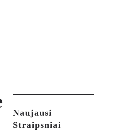
ė
Naujausi
Straipsniai