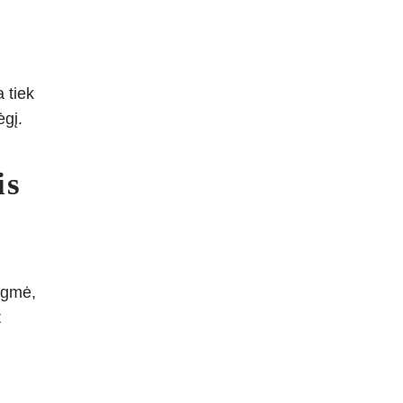
 tiek
ėgį.
is
rėgmė,
t