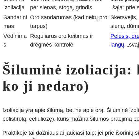
izoliacija
per sienas, stogą, grindis
„šąla“ prie 
Sandarini
Oro sandarumas (kad neitų pro
Skersvėjis, 
mas
tarpus)
sienų, dūm
Vėdinima
Reguliarus oro keitimas ir
Pelėsis, dr
s
drėgmės kontrolė
langų
, „sva
Šiluminė izoliacija: 
ko ji nedaro)
Izoliacija yra apie šilumą, bet ne apie orą. Šiluminė iz
polistirolą, celiuliozę), kuris mažina šilumos praėjimą pe
Praktikoje tai dažniausiai jaučiasi taip: jei prie išorinių