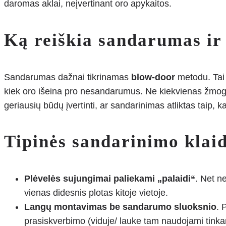
daromas aklai, neįvertinant oro apykaitos.
Ką reiškia sandarumas ir 
Sandarumas dažnai tikrinamas
blow-door
metodu. Tai 
kiek oro išeina pro nesandarumus. Ne kiekvienas žmogus 
geriausių būdų įvertinti, ar sandarinimas atliktas taip, ka
Tipinės sandarinimo klai
Plėvelės sujungimai paliekami „palaidi“
. Net n
vienas didesnis plotas kitoje vietoje.
Langų montavimas be sandarumo sluoksnio
. 
prasiskverbimo (viduje/ lauke tam naudojami tink