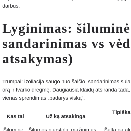
darbus.
Lyginimas: šiluminė 
sandarinimas vs vėd
atsakymas)
Trumpai: izoliacija saugo nuo šalčio, sandarinimas sul
orą ir tvarko drėgmę. Daugiausia klaidų atsiranda tada,
vienas sprendimas „padarys viską“.
Tipiška
Kas tai
Už ką atsakinga
Šiluminė
Šilumos nuostolių mažinimas
Šalta patal