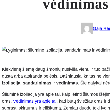
vėdinimas
Gaja Red
Kiekvieną žiemą daug žmonių nusivilia vienu ir tuo pačiu 
dūsta arba atsiranda pelėsis. Dažniausiai kaltas ne vie
izoliacija
,
sandarinimas
ir
vėdinimas
. Šie dalykai nėr
Šiluminė izoliacija yra apie tai, kaip lėtinti šilumos iš
oras.
Vėdinimas yra apie tai
, kad būtų šviežias oras ir 
suprasti skirtumus ir eiliškumą. Žemiau duodu tokį lygi