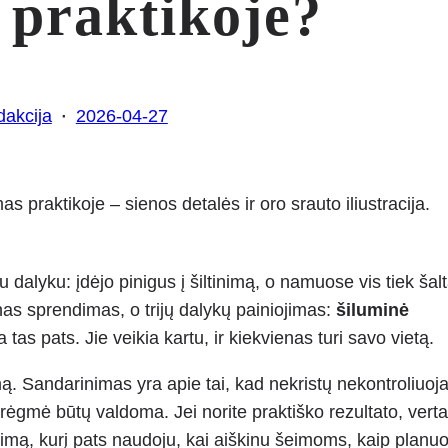
 praktikoje?
·
akcija
2026-04-27
dalyku: įdėjo pinigus į šiltinimą, o namuose vis tiek šalt
nas sprendimas, o trijų dalykų painiojimas:
šiluminė
a tas pats. Jie veikia kartu, ir kiekvienas turi savo vietą.
ėjimą. Sandarinimas yra apie tai, kad nekristų nekontroliuo
drėgmė būtų valdoma. Jei norite praktiško rezultato, verta
nimą, kurį pats naudoju, kai aiškinu šeimoms, kaip planuo